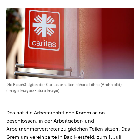
CDU, SPD und FDP regiert.-
aktuelle Weltgeschehen.
Umfragen, Prognosen,
Wahlprogramme, aktuelle Berichte
Sendungen
Programm
Podcasts
und Hintergründe zu den Parteien
und Kandidaten der anstehenden
Wahl.
Audio-Archiv
Die Beschäftigten der Caritas erhalten höhere Löhne (Archivbild).
(imago images/Future Image)
Das hat die Arbeitsrechtliche Kommission
beschlossen, in der Arbeitgeber- und
Arbeitnehmervertreter zu gleichen Teilen sitzen. Das
Gremium vereinbarte in Bad Hersfeld, zum 1. Juli