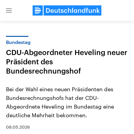
Close
menu
Bundestag
Themen
CDU-Abgeordneter Heveling neuer
Präsident des
Bundesrechnungshof
Bei der Wahl eines neuen Präsidenten des
Bundesrechnungshofs hat der CDU-
Landtagswahl Sachsen-Anhalt
USA
Abgeordnete Heveling im Bundestag eine
2026
Aktuelle Beiträge, Analys
Alle Informationen
deutliche Mehrheit bekommen.
Hintergründe
Sachsen-Anhalt wählt am 6.
Wirtschaftlich und militäri
September 2026 einen neuen
gehören die Vereinigten S
08.05.2026
Landtag. Seit 2021 wird das
den mächtigsten Ländern 
Bundesland von einer Koalition aus
mit großem Einfluss auf d