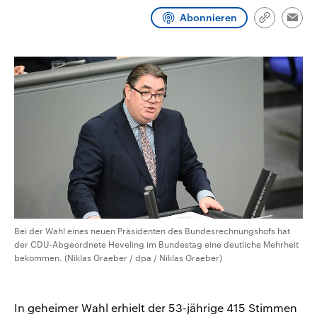
CDU, SPD und FDP regiert.-
aktuelle Weltgeschehen.
Abonnieren
Umfragen, Prognosen,
Link
Emai
Wahlprogramme, aktuelle Berichte
kopieren/te
Sendungen
Programm
Podcasts
und Hintergründe zu den Parteien
und Kandidaten der anstehenden
Wahl.
Audio-Archiv
Bei der Wahl eines neuen Präsidenten des Bundesrechnungshofs hat
der CDU-Abgeordnete Heveling im Bundestag eine deutliche Mehrheit
bekommen. (Niklas Graeber / dpa / Niklas Graeber)
In geheimer Wahl erhielt der 53-jährige 415 Stimmen