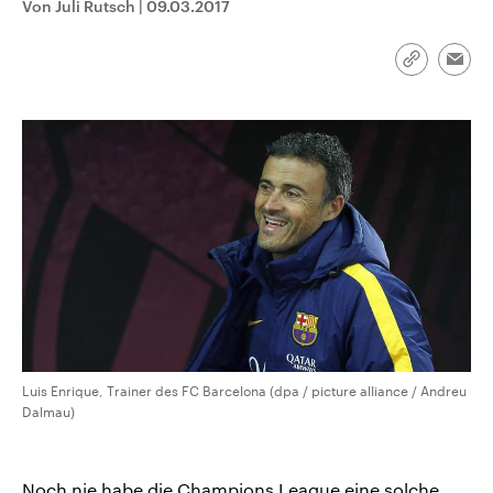
Von Juli Rutsch
|
09.03.2017
CDU, SPD und FDP regiert.-
aktuelle Weltgeschehen.
Umfragen, Prognosen,
Wahlprogramme, aktuelle Berichte
Sendungen
Programm
Podcasts
und Hintergründe zu den Parteien
Link
Emai
und Kandidaten der anstehenden
kopieren/te
Wahl.
Audio-Archiv
Luis Enrique, Trainer des FC Barcelona (dpa / picture alliance / Andreu
Dalmau)
Noch nie habe die Champions League eine solche