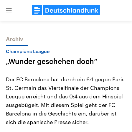
Close
menu
Archiv
Themen
Champions League
„Wunder geschehen doch“
Der FC Barcelona hat durch ein 6:1 gegen Paris
St. Germain das Viertelfinale der Champions
League erreicht und das 0:4 aus dem Hinspiel
Landtagswahl Sachsen-Anhalt
USA
ausgebügelt. Mit diesem Spiel geht der FC
2026
Aktuelle Beiträge, Analys
Alle Informationen
Barcelona in die Geschichte ein, darüber ist
Hintergründe
Sachsen-Anhalt wählt am 6.
Wirtschaftlich und militäri
sich die spanische Presse sicher.
September 2026 einen neuen
gehören die Vereinigten S
Landtag. Seit 2021 wird das
den mächtigsten Ländern 
Bundesland von einer Koalition aus
mit großem Einfluss auf d