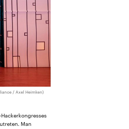
liance / Axel Heimken)
CC-Hackerkongresses
zutreten. Man