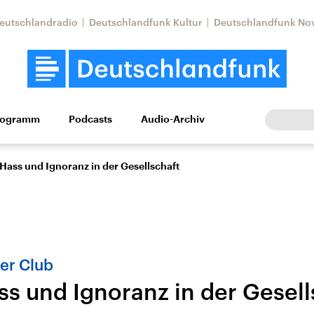
eutschlandradio
Deutschlandfunk Kultur
Deutschlandfunk No
rogramm
Podcasts
Audio-Archiv
Wirtschaft
Wissen
Kultur
Europa
Gesellschaf
Hass und Ignoranz in der Gesellschaft
er Club
s und Ignoranz in der Gesell
Nahostkonflikt
Iran
le Beiträge,
Aktuelle Lage und
Aktuelle Lage und