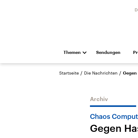
D
Themen
Sendungen
P
Die Nachrichten
Politik
/
/
Startseite
Die Nachrichten
Gegen 
Hörspiel und Feature
Musik
Archiv
Chaos Comput
Gegen Has
Landtagswahl Sachsen-
USA
Anhalt 2026
Aktuel