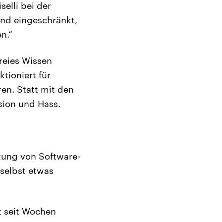
elli bei der
nd eingeschränkt,
n.“
freies Wissen
tioniert für
ren. Statt mit den
ssion und Hass.
ltung von Software-
 selbst etwas
t seit Wochen