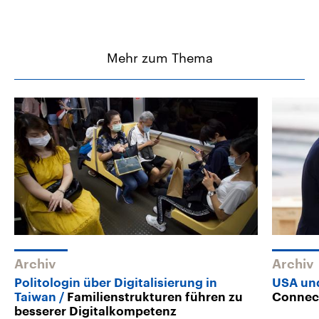
Mehr zum Thema
Archiv
Archiv
Politologin über Digitalisierung in
USA un
Taiwan
Familienstrukturen führen zu
Connec
besserer Digitalkompetenz