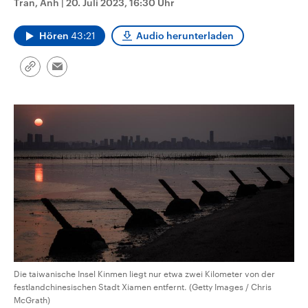
Tran, Anh
|
20. Juli 2023, 16:30 Uhr
CDU, SPD und FDP regiert.-
aktuelle Weltgeschehen.
Umfragen, Prognosen,
Wahlprogramme, aktuelle Berichte
Hören
43:21
Audio herunterladen
Sendungen
Programm
Podcasts
und Hintergründe zu den Parteien
und Kandidaten der anstehenden
Wahl.
Link
Email
Audio-Archiv
kopieren/teilen
Die taiwanische Insel Kinmen liegt nur etwa zwei Kilometer von der
festlandchinesischen Stadt Xiamen entfernt. (Getty Images / Chris
McGrath)