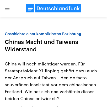
Close
menu
Geschichte einer komplizierten Beziehung
Themen
Chinas Macht und Taiwans
Widerstand
China will noch mächtiger werden. Für
Staatspräsident Xi Jinping gehört dazu auch
der Anspruch auf Taiwan – den de facto
Landtagswahl Sachsen-Anhalt
USA
souveränen Inselstaat vor dem chinesischen
2026
Aktuelle Beiträge, Analys
Festland. Wie hat sich das Verhältnis dieser
Alle Informationen
Hintergründe
Sachsen-Anhalt wählt am 6.
Wirtschaftlich und militäri
beiden Chinas entwickelt?
September 2026 einen neuen
gehören die Vereinigten S
Landtag. Seit 2021 wird das
den mächtigsten Ländern 
Bundesland von einer Koalition aus
mit großem Einfluss auf d