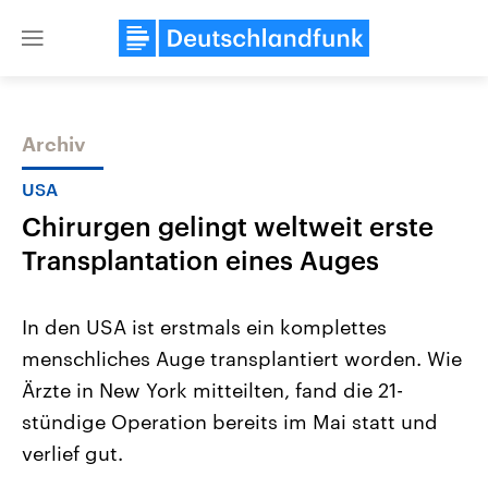
Close
menu
Archiv
Themen
USA
Chirurgen gelingt weltweit erste
Transplantation eines Auges
In den USA ist erstmals ein komplettes
menschliches Auge transplantiert worden. Wie
Landtagswahl Sachsen-Anhalt
USA
Ärzte in New York mitteilten, fand die 21-
2026
Aktuelle Beiträge, Analys
Alle Informationen
Hintergründe
stündige Operation bereits im Mai statt und
Sachsen-Anhalt wählt am 6.
Wirtschaftlich und militäri
September 2026 einen neuen
gehören die Vereinigten S
verlief gut.
Landtag. Seit 2021 wird das
den mächtigsten Ländern 
Bundesland von einer Koalition aus
mit großem Einfluss auf d