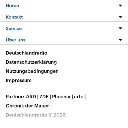
Programm
Hören
Alle Sendungen
Livestream
Kontakt
Die Nachrichten
Audios
Hörerservice
Service
Nachrichtenleicht
Podcasts
Social Media
FAQ
Über uns
Neue Beiträge auf dlf.de
Deutschlandfunk App
Newsletter
Deutschlandradio
Themen-Schwerpunkte
Nachrichten App
Deutschlandradio
Veranstaltungen
Presse
Frequenzen
Datenschutzerklärung
Musikliste
Ausbildung und Karriere
Nutzungsbedingungen
RSS
Transparenz
Impressum
Korrekturen
Barrierefreiheit
Partner
ARD
|
ZDF
|
Phoenix
|
arte
|
Chronik der Mauer
Deutschlandradio © 2026