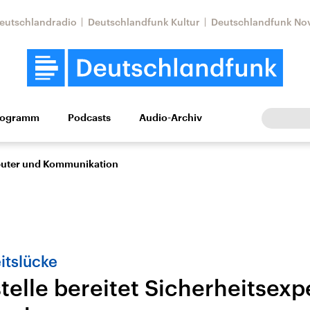
eutschlandradio
Deutschlandfunk Kultur
Deutschlandfunk No
rogramm
Podcasts
Audio-Archiv
Wirtschaft
Wissen
Kultur
Europa
Gesellschaf
puter und Kommunikation
itslücke
elle bereitet Sicherheitsexp
Nahostkonflikt
Iran
le Beiträge,
Aktuelle Lage und
Aktuelle Lage und