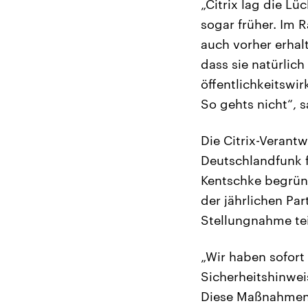
„Citrix lag die L
sogar früher. Im 
auch vorher erhal
dass sie natürlich
öffentlichkeitswi
So gehts nicht“, 
Die Citrix-Verant
Deutschlandfunk f
Kentschke begründ
der jährlichen Par
Stellungnahme tei
„Wir haben sofort
Sicherheitshinwei
Diese Maßnahmen 