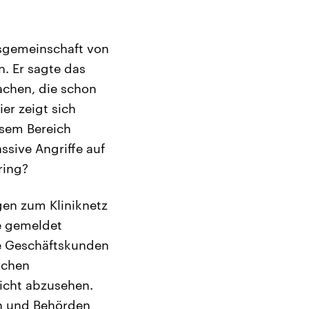
itsgemeinschaft von
n. Er sagte das
achen, die schon
er zeigt sich
esem Bereich
ssive Angriffe auf
ring?
en zum Kliniknetz
e gemeldet
re Geschäftskunden
ichen
nicht abzusehen.
en und Behörden