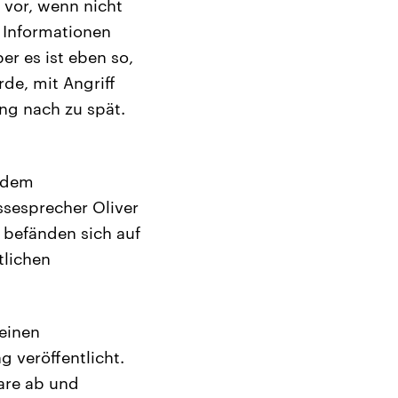
 vor, wenn nicht
 Informationen
r es ist eben so,
rde, mit Angriff
ung nach zu spät.
t dem
ssesprecher Oliver
 befänden sich auf
tlichen
 einen
 veröffentlicht.
are ab und