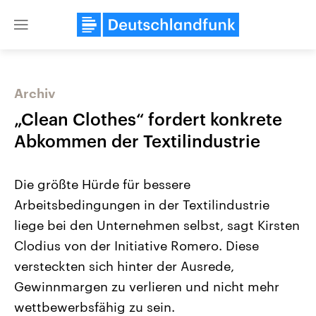
Close
menu
Archiv
Themen
„Clean Clothes“ fordert konkrete
Abkommen der Textilindustrie
Die größte Hürde für bessere
Arbeitsbedingungen in der Textilindustrie
liege bei den Unternehmen selbst, sagt Kirsten
Clodius von der Initiative Romero. Diese
Landtagswahl Sachsen-Anhalt
USA
2026
Aktuelle Beiträge, Analys
versteckten sich hinter der Ausrede,
Alle Informationen
Hintergründe
Sachsen-Anhalt wählt am 6.
Wirtschaftlich und militäri
Gewinnmargen zu verlieren und nicht mehr
September 2026 einen neuen
gehören die Vereinigten S
Landtag. Seit 2021 wird das
den mächtigsten Ländern 
wettbewerbsfähig zu sein.
Bundesland von einer Koalition aus
mit großem Einfluss auf d