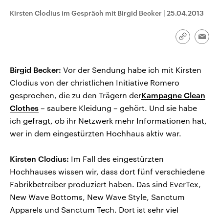
CDU, SPD und FDP regiert.-
aktuelle Weltgeschehen.
Kirsten Clodius im Gespräch mit Birgid Becker
|
25.04.2013
Umfragen, Prognosen,
Wahlprogramme, aktuelle Berichte
Sendungen
Programm
Podcasts
und Hintergründe zu den Parteien
und Kandidaten der anstehenden
Link
Emai
Wahl.
kopieren/te
Audio-Archiv
Birgid Becker:
Vor der Sendung habe ich mit Kirsten
Clodius von der christlichen Initiative Romero
gesprochen, die zu den Trägern der
Kampagne Clean
Clothes
– saubere Kleidung – gehört. Und sie habe
ich gefragt, ob ihr Netzwerk mehr Informationen hat,
wer in dem eingestürzten Hochhaus aktiv war.
Kirsten Clodius:
Im Fall des eingestürzten
Hochhauses wissen wir, dass dort fünf verschiedene
Fabrikbetreiber produziert haben. Das sind EverTex,
New Wave Bottoms, New Wave Style, Sanctum
Apparels und Sanctum Tech. Dort ist sehr viel