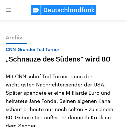
Close
menu
Archiv
Themen
CNN-Gründer Ted Turner
„Schnauze des Südens“ wird 80
Mit CNN schuf Ted Turner einen der
wichtigsten Nachrichtensender der USA.
Später spendete er eine Milliarde Euro und
Landtagswahl Sachsen-Anhalt
USA
heiratete Jane Fonda. Seinen eigenen Kanal
2026
Aktuelle Beiträge, Analys
Alle Informationen
schaut er heute nur noch selten – zu seinem
Hintergründe
Sachsen-Anhalt wählt am 6.
Wirtschaftlich und militäri
80. Geburtstag äußert er dennoch Kritik an
September 2026 einen neuen
gehören die Vereinigten S
Landtag. Seit 2021 wird das
den mächtigsten Ländern 
dem Sender.
Bundesland von einer Koalition aus
mit großem Einfluss auf d