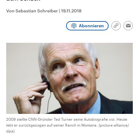
CDU, SPD und FDP regiert.-
aktuelle Weltgeschehen.
Umfragen, Prognosen,
Von Sebastian Schreiber
|
19.11.2018
Wahlprogramme, aktuelle Berichte
Sendungen
Programm
Podcasts
und Hintergründe zu den Parteien
und Kandidaten der anstehenden
Abonnieren
Link
Wahl.
Emai
kopieren/te
Audio-Archiv
2009 stellte CNN-Gründer Ted Turner seine Autobiografie vor. Heute
lebt er zurückgezogen auf seiner Ranch in Montana. (picture-alliance/
dpa)