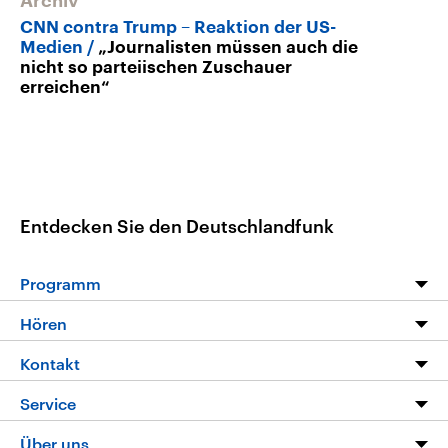
Archiv
CNN contra Trump – Reaktion der US-
Medien
„Journalisten müssen auch die
nicht so parteiischen Zuschauer
erreichen“
Entdecken Sie den Deutschlandfunk
Programm
Programm
Hören
Alle Sendungen
Livestream
Kontakt
Die Nachrichten
Audios
Hörerservice
Service
Nachrichtenleicht
Podcasts
Social Media
FAQ
Über uns
Neue Beiträge auf dlf.de