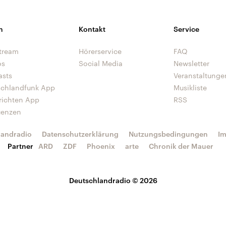
n
Kontakt
Service
tream
Hörerservice
FAQ
os
Social Media
Newsletter
asts
Veranstaltunge
schlandfunk App
Musikliste
richten App
RSS
uenzen
landradio
Datenschutzerklärung
Nutzungsbedingungen
I
Partner
ARD
ZDF
Phoenix
arte
Chronik der Mauer
Deutschlandradio © 2026