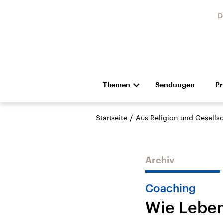
D
Themen
Sendungen
P
Die Nachrichten
Politik
/
Startseite
Aus Religion und Gesellsc
Hörspiel und Feature
Musik
Archiv
Coaching
Wie Leben
Landtagswahl Sachsen-
USA
Anhalt 2026
Aktuel