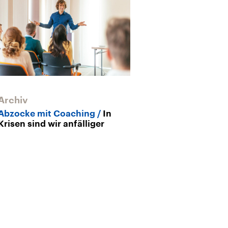
Archiv
Überfordert
leichter ents
Abzocke mit Coaching
In
Krisen sind wir anfälliger