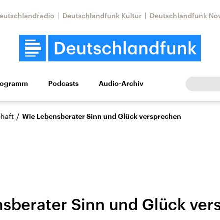
eutschlandradio
Deutschlandfunk Kultur
Deutschlandfunk No
rogramm
Podcasts
Audio-Archiv
Wirtschaft
Wissen
Kultur
Europa
Gesellschaf
/
haft
Wie Lebensberater Sinn und Glück versprechen
sberater Sinn und Glück ver
Nahostkonflikt
Iran
le Beiträge,
Aktuelle Lage und
Aktuelle Lage und