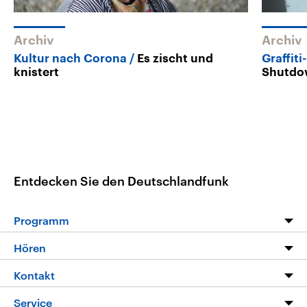
Archiv
Archiv
Kultur nach Corona
Es zischt und
Graffit
knistert
Shutdo
Entdecken Sie den Deutschlandfunk
Programm
Programm
Hören
Alle Sendungen
Livestream
Kontakt
Die Nachrichten
Audios
Hörerservice
Service