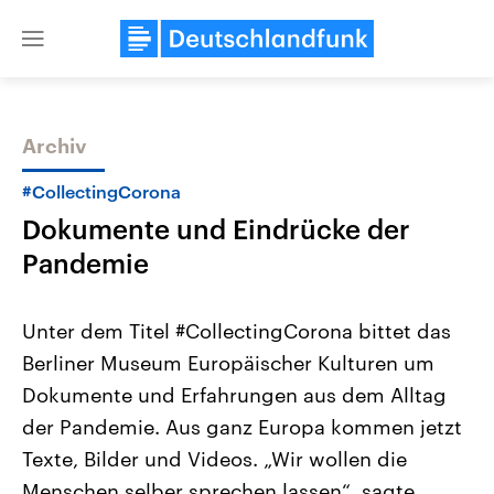
Close
menu
Archiv
Themen
#CollectingCorona
Dokumente und Eindrücke der
Pandemie
Unter dem Titel #CollectingCorona bittet das
Berliner Museum Europäischer Kulturen um
Landtagswahl Sachsen-Anhalt
USA
Dokumente und Erfahrungen aus dem Alltag
2026
Aktuelle Beiträge, Analys
Alle Informationen
Hintergründe
der Pandemie. Aus ganz Europa kommen jetzt
Sachsen-Anhalt wählt am 6.
Wirtschaftlich und militäri
September 2026 einen neuen
gehören die Vereinigten S
Texte, Bilder und Videos. „Wir wollen die
Landtag. Seit 2021 wird das
den mächtigsten Ländern 
Menschen selber sprechen lassen“, sagte
Bundesland von einer Koalition aus
mit großem Einfluss auf d