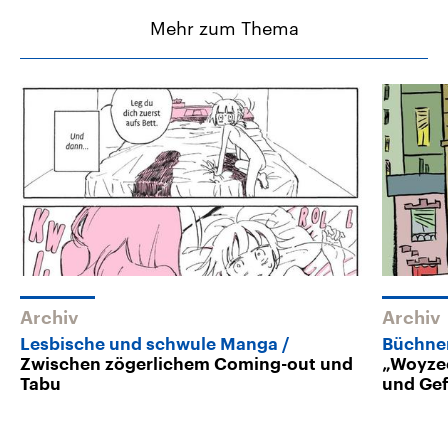
Mehr zum Thema
Archiv
Archiv
Lesbische und schwule Manga
Büchne
Zwischen zögerlichem Coming-out und
„Woyzec
Tabu
und Gef