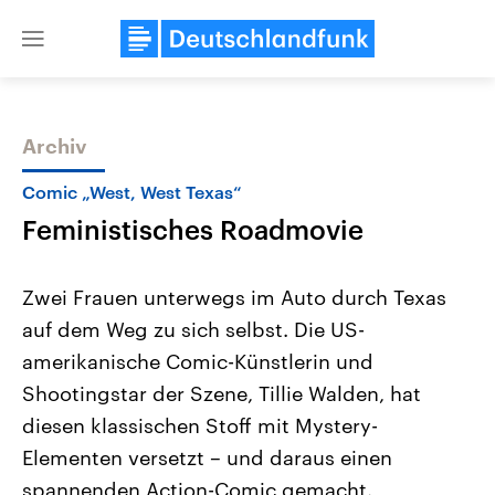
Close
menu
Archiv
Themen
Comic „West, West Texas“
Feministisches Roadmovie
Zwei Frauen unterwegs im Auto durch Texas
auf dem Weg zu sich selbst. Die US-
amerikanische Comic-Künstlerin und
Landtagswahl Sachsen-Anhalt
USA
Shootingstar der Szene, Tillie Walden, hat
2026
Aktuelle Beiträge, Analys
Alle Informationen
diesen klassischen Stoff mit Mystery-
Hintergründe
Sachsen-Anhalt wählt am 6.
Wirtschaftlich und militäri
Elementen versetzt – und daraus einen
September 2026 einen neuen
gehören die Vereinigten S
Landtag. Seit 2021 wird das
den mächtigsten Ländern 
spannenden Action-Comic gemacht.
Bundesland von einer Koalition aus
mit großem Einfluss auf d