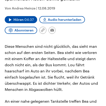
CDU, SPD und FDP regiert.-
aktuelle Weltgeschehen.
Umfragen, Prognosen,
Von Andrea Heinze
|
12.08.2019
Wahlprogramme, aktuelle Berichte
Sendungen
Programm
Podcasts
und Hintergründe zu den Parteien
und Kandidaten der anstehenden
Hören
04:37
Audio herunterladen
Wahl.
Audio-Archiv
Abonnieren
Link
Email
kopieren/teilen
Diese Menschen sind nicht glücklich, das sieht man
schon auf den ersten Seiten. Bea steht wie verloren
mit einem Koffer an der Haltestelle und steigt dann
doch nicht ein, als der Bus kommt. Lou fährt
haarscharf im Auto an ihr vorbei, nachdem Bea
einfach losgelaufen ist. Sie flucht, weil ihr Getränk
überschwappt. Es ist dichter Verkehr, der Autos und
Menschen in Abgaswolken hüllt.
An einer nahe gelegenen Tankstelle treffen Bea und