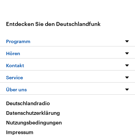
Entdecken Sie den Deutschlandfunk
Programm
Programm
Hören
Alle Sendungen
Livestream
Kontakt
Die Nachrichten
Audios
Hörerservice
Service
Nachrichtenleicht
Podcasts
Social Media
FAQ
Über uns
Neue Beiträge auf dlf.de
Deutschlandfunk App
Newsletter
Deutschlandradio
Themen-Schwerpunkte
Nachrichten App
Deutschlandradio
Veranstaltungen
Presse
Frequenzen
Datenschutzerklärung
Musikliste
Ausbildung und Karriere
Nutzungsbedingungen
RSS
Transparenz
Impressum