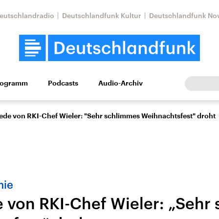
eutschlandradio
Deutschlandfunk Kultur
Deutschlandfunk No
rogramm
Podcasts
Audio-Archiv
Wirtschaft
Wissen
Kultur
Europa
Gesellschaf
ede von RKI-Chef Wieler: "Sehr schlimmes Weihnachtsfest" droht
mie
 von RKI-Chef Wieler: „Sehr
Nahostkonflikt
Iran
le Beiträge,
Aktuelle Lage und
Aktuelle Lage und