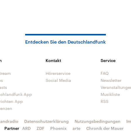
Entdecken Sie den Deutschlandfunk
n
Kontakt
Service
tream
Hörerservice
FAQ
os
Social Media
Newsletter
asts
Veranstaltunge
schlandfunk App
Musikliste
richten App
RSS
uenzen
landradio
Datenschutzerklärung
Nutzungsbedingungen
I
Partner
ARD
ZDF
Phoenix
arte
Chronik der Mauer