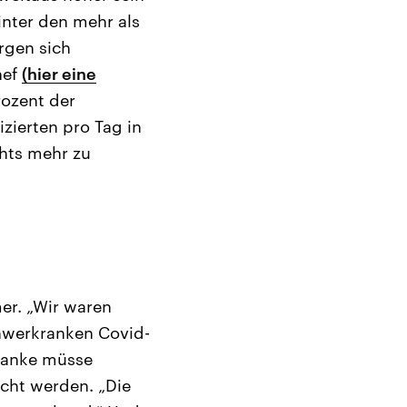
inter den mehr als
ergen sich
hef
(hier eine
Prozent der
zierten pro Tag in
hts mehr zu
er. „Wir waren
chwerkranken Covid-
kranke müsse
cht werden. „Die