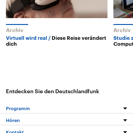
Archiv
Archiv
Virtuell wird real
Diese Reise verändert
Studie 
dich
Compute
Entdecken Sie den Deutschlandfunk
Programm
Programm
Hören
Alle Sendungen
Livestream
Kontakt