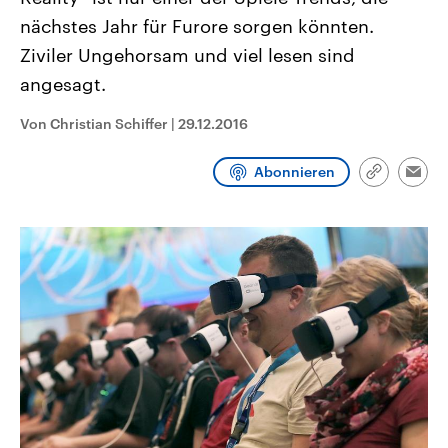
CDU, SPD und FDP regiert.-
aktuelle Weltgeschehen.
nächstes Jahr für Furore sorgen könnten.
Umfragen, Prognosen,
Wahlprogramme, aktuelle Berichte
Ziviler Ungehorsam und viel lesen sind
Sendungen
Programm
Podcasts
und Hintergründe zu den Parteien
und Kandidaten der anstehenden
angesagt.
Wahl.
Audio-Archiv
Von Christian Schiffer
|
29.12.2016
Abonnieren
Link
Emai
kopieren/te