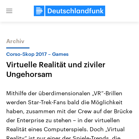
Close
menu
Archiv
Themen
Corso-Skop 2017 – Games
Virtuelle Realität und ziviler
Ungehorsam
Mithilfe der überdimensionalen „VR“-Brillen
werden Star-Trek-Fans bald die Möglichkeit
Landtagswahl Sachsen-Anhalt
USA
haben, zusammen mit der Crew auf der Brücke
2026
Aktuelle Beiträge, Analys
Alle Informationen
Hintergründe
der Enterprise zu stehen – in der virtuellen
Sachsen-Anhalt wählt am 6.
Wirtschaftlich und militäri
September 2026 einen neuen
gehören die Vereinigten S
Realität eines Computerspiels. Doch „Virtual
Landtag. Seit 2021 wird das
den mächtigsten Ländern 
Reality“ ist nur einer der Spiele-Trends, die
Bundesland von einer Koalition aus
mit großem Einfluss auf d