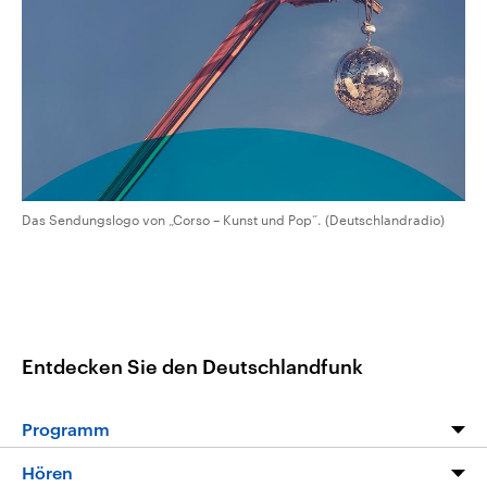
CDU, SPD und FDP regiert.-
aktuelle Weltgeschehen.
Umfragen, Prognosen,
Wahlprogramme, aktuelle Berichte
Sendungen
Programm
Podcasts
und Hintergründe zu den Parteien
und Kandidaten der anstehenden
Wahl.
Audio-Archiv
Das Sendungslogo von „Corso – Kunst und Pop“. (Deutschlandradio)
Entdecken Sie den Deutschlandfunk
Programm
Programm
Hören