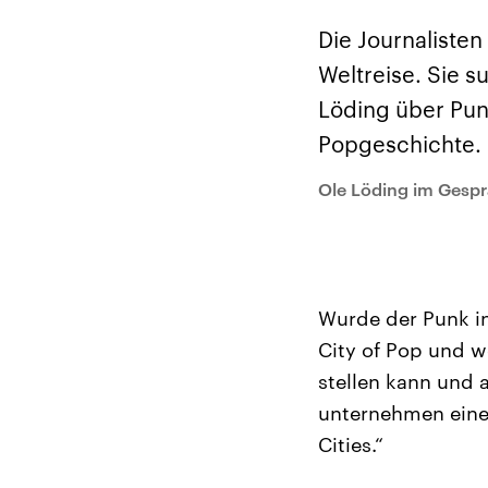
Alle Informationen
Analy
Sachsen-Anhalt wählt
Hinte
Die Journaliste
am 6. September 2026
Wirtsc
einen neuen Landtag.
militä
Weltreise. Sie 
Seit 2021 wird das
Verein
Bundesland von einer
den m
Löding über Punk
Koalition aus CDU, SPD
Länder
und FDP regiert.-
großem
Popgeschichte.
Umfragen, Prognosen,
aktuel
Wahlprogramme,
aktuelle Berichte und
Ole Löding im Gespr
Hintergründe zu den
Parteien und Kandidaten
der anstehenden Wahl.
Wurde der Punk in
City of Pop und w
stellen kann und 
unternehmen eine
Cities.“