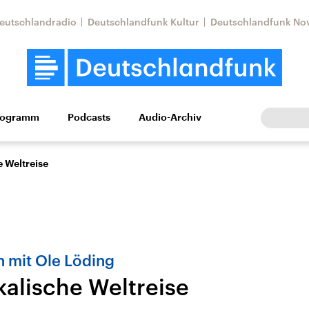
eutschlandradio
Deutschlandfunk Kultur
Deutschlandfunk No
rogramm
Podcasts
Audio-Archiv
Wirtschaft
Wissen
Kultur
Europa
Gesellschaf
e Weltreise
 mit Ole Löding
kalische Weltreise
Nahostkonflikt
Iran
le Beiträge,
Aktuelle Lage und
Aktuelle Lage und