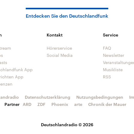
Entdecken Sie den Deutschlandfunk
n
Kontakt
Service
tream
Hörerservice
FAQ
os
Social Media
Newsletter
asts
Veranstaltunge
schlandfunk App
Musikliste
richten App
RSS
uenzen
landradio
Datenschutzerklärung
Nutzungsbedingungen
I
Partner
ARD
ZDF
Phoenix
arte
Chronik der Mauer
Deutschlandradio © 2026