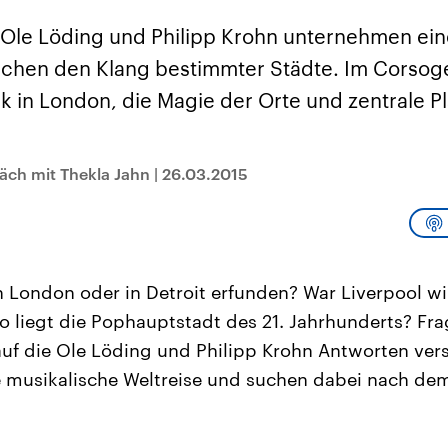
sen und
Hintergründe
Hintergründe
Der Überfall der
Der Iran – seit der
rgründe
n Ole Löding und Philipp Krohn unternehmen ein
haftlich und
palästinensischen
Islamischen Revolu
risch gehören die
Terrororganisation
1979 auch Islamisc
suchen den Klang bestimmter Städte. Im Corso
igten Staaten zu
Hamas im Oktober 2023
Republik Iran – ist e
ächtigsten
auf Israel hat in der
von einem
 in London, die Magie der Orte und zentrale Pl
n der Erde, mit
Region wieder die
Religionsführer auto
 Einfluss auf das
Gewalt entfacht. Israel
regierter Staat im 
le Weltgeschehen.
möchte die Hamas
Osten. Eine Feindsc
zerstören. Diese wird wie
zu Israel und zu de
die Hisbollah im Libanon
ist fest in der
äch mit Thekla Jahn
|
26.03.2015
vom Iran unterstützt.
Staatsideologie
verankert.
 London oder in Detroit erfunden? War Liverpool wir
o liegt die Pophauptstadt des 21. Jahrhunderts? Fra
auf die Ole Löding und Philipp Krohn Antworten ver
 musikalische Weltreise und suchen dabei nach dem