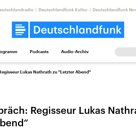
eutschlandradio
Deutschlandfunk Kultur
Deutschlandfunk No
rogramm
Podcasts
Audio-Archiv
Wirtschaft
Wissen
Kultur
Europa
Gesellschaf
egisseur Lukas Nathrath zu "Letzter Abend"
räch: Regisseur Lukas Nathr
Abend“
Nahostkonflikt
Iran
le Beiträge,
Aktuelle Lage und
Aktuelle Lage und