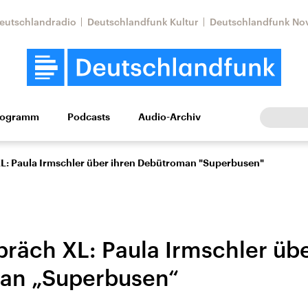
eutschlandradio
Deutschlandfunk Kultur
Deutschlandfunk No
rogramm
Podcasts
Audio-Archiv
Wirtschaft
Wissen
Kultur
Europa
Gesellschaf
L: Paula Irmschler über ihren Debütroman "Superbusen"
räch XL: Paula Irmschler übe
an „Superbusen“
Nahostkonflikt
Iran
le Beiträge,
Aktuelle Lage und
Aktuelle Lage und