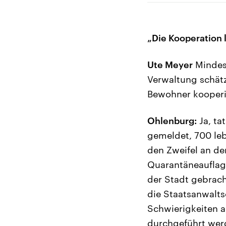
„Die Kooperation l
Ute Meyer
Mindest
Verwaltung schätz
Bewohner kooperi
Ohlenburg:
Ja, ta
gemeldet, 700 leb
den Zweifel an de
Quarantäneauflag
der Stadt gebrach
die Staatsanwalts
Schwierigkeiten 
durchgeführt wer