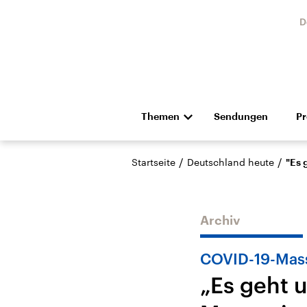
D
Themen
Sendungen
P
Die Nachrichten
Politik
/
/
Startseite
Deutschland heute
"Es 
Hörspiel und Feature
Musik
Archiv
COVID-19-Mass
„Es geht 
USA
Nahos
Aktuelle Beiträge,
Aktue