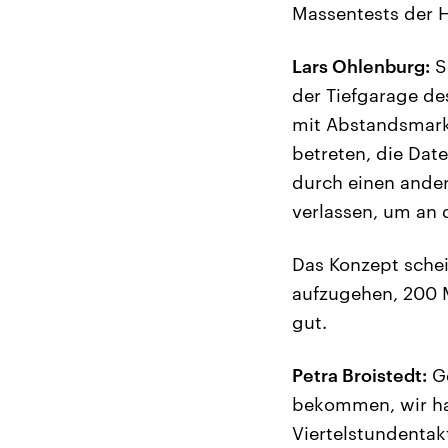
Massentests der
Lars Ohlenburg:
Se
der Tiefgarage de
mit Abstandsmarki
betreten, die Da
durch einen ande
verlassen, um an 
Das Konzept schei
aufzugehen, 200 M
gut.
Petra Broistedt:
Ge
bekommen, wir hab
Viertelstundentak