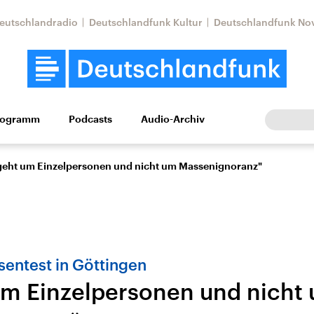
eutschlandradio
Deutschlandfunk Kultur
Deutschlandfunk No
rogramm
Podcasts
Audio-Archiv
Wirtschaft
Wissen
Kultur
Europa
Gesellschaf
geht um Einzelpersonen und nicht um Massenignoranz"
entest in Göttingen
um Einzelpersonen und nicht
tkonflikt
Iran
Faktenchecks
In unseren Faktenc
lle Lage und
Aktuelle Lage und