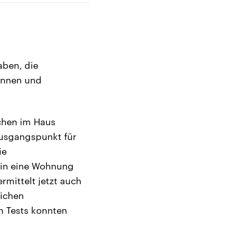
aben, die
rinnen und
schen im Haus
Ausgangspunkt für
ie
 in eine Wohnung
rmittelt jetzt auch
lichen
n Tests konnten