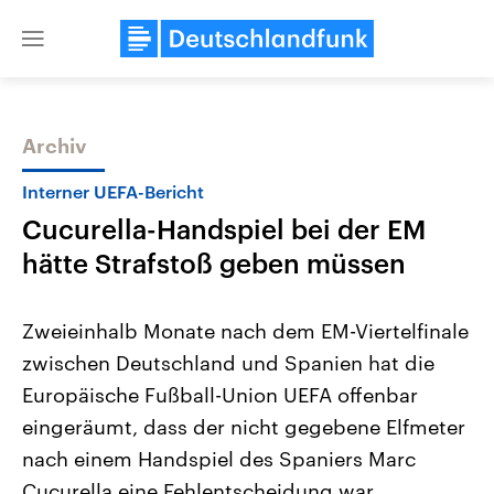
Close
menu
Archiv
Themen
Interner UEFA-Bericht
Cucurella-Handspiel bei der EM
hätte Strafstoß geben müssen
Zweieinhalb Monate nach dem EM-Viertelfinale
zwischen Deutschland und Spanien hat die
Landtagswahl Sachsen-Anhalt
USA
Europäische Fußball-Union UEFA offenbar
2026
Aktuelle Beiträge, Analys
Alle Informationen
Hintergründe
eingeräumt, dass der nicht gegebene Elfmeter
Sachsen-Anhalt wählt am 6.
Wirtschaftlich und militäri
September 2026 einen neuen
gehören die Vereinigten S
nach einem Handspiel des Spaniers Marc
Landtag. Seit 2021 wird das
den mächtigsten Ländern 
Cucurella eine Fehlentscheidung war.
Bundesland von einer Koalition aus
mit großem Einfluss auf d