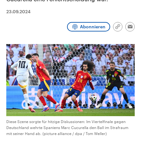
CDU, SPD und FDP regiert.-
aktuelle Weltgeschehen.
Umfragen, Prognosen,
23.09.2024
Wahlprogramme, aktuelle Berichte
Sendungen
Programm
Podcasts
und Hintergründe zu den Parteien
und Kandidaten der anstehenden
Abonnieren
Wahl.
Link
Emai
kopieren/te
Audio-Archiv
Diese Szene sorgte für hitzige Diskussionen: Im Viertelfinale gegen
Deutschland wehrte Spaniens Marc Cucurella den Ball im Strafraum
mit seiner Hand ab. (picture alliance / dpa / Tom Weller)