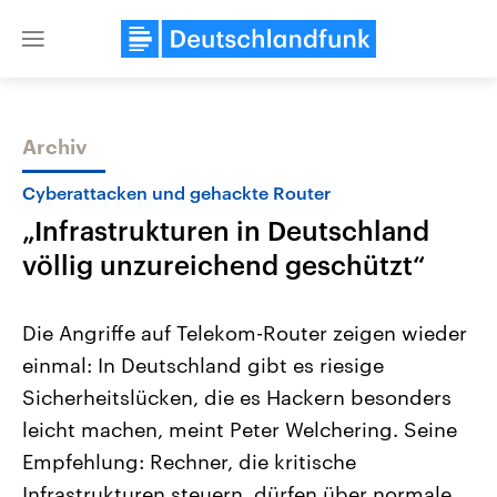
Close
menu
Archiv
Themen
Cyberattacken und gehackte Router
„Infrastrukturen in Deutschland
völlig unzureichend geschützt“
Die Angriffe auf Telekom-Router zeigen wieder
einmal: In Deutschland gibt es riesige
Landtagswahl Sachsen-Anhalt
USA
Sicherheitslücken, die es Hackern besonders
2026
Aktuelle Beiträge, Analys
Alle Informationen
Hintergründe
leicht machen, meint Peter Welchering. Seine
Sachsen-Anhalt wählt am 6.
Wirtschaftlich und militäri
September 2026 einen neuen
gehören die Vereinigten S
Empfehlung: Rechner, die kritische
Landtag. Seit 2021 wird das
den mächtigsten Ländern 
Infrastrukturen steuern, dürfen über normale
Bundesland von einer Koalition aus
mit großem Einfluss auf d