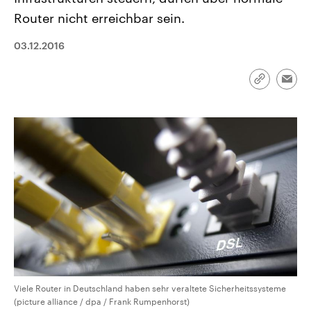
CDU, SPD und FDP regiert.-
aktuelle Weltgeschehen.
Router nicht erreichbar sein.
Umfragen, Prognosen,
Wahlprogramme, aktuelle Berichte
Sendungen
Programm
Podcasts
und Hintergründe zu den Parteien
03.12.2016
und Kandidaten der anstehenden
Wahl.
Audio-Archiv
Link
Emai
kopieren/te
Viele Router in Deutschland haben sehr veraltete Sicherheitssysteme
(picture alliance / dpa / Frank Rumpenhorst)