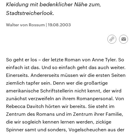
Kleidung mit bedenklicher Nähe zum,
CDU, SPD und FDP regiert.-
aktuelle Weltgeschehen.
Umfragen, Prognosen,
Stadtstreicherlook.
Wahlprogramme, aktuelle Berichte
Sendungen
Programm
Podcasts
und Hintergründe zu den Parteien
und Kandidaten der anstehenden
Walter von Rossum
|
19.08.2003
Wahl.
Audio-Archiv
Link
Emai
kopieren/te
So geht er los – der letzte Roman von Anne Tyler. So
einfach ist das. Und so einfach geht das auch weiter.
Einerseits. Andererseits müssen wir die ersten Seiten
ziemlich tapfer sein. Denn wer die großartige
amerikanische Schriftstellerin nicht kennt, der wird
zunächst verzweifeln an ihrem Romanpersonal. Von
Rebecca Davitch hörten wir bereits. Sie steht im
Zentrum des Romans und im Zentrum ihrer Familie,
die wir sogleich kennen lernen werden, zickige
Spinner samt und sonders, Vogelscheuchen aus der