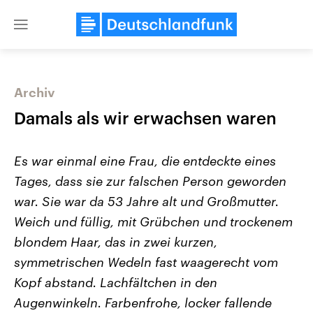
Close
menu
Archiv
Themen
Damals als wir erwachsen waren
Es war einmal eine Frau, die entdeckte eines
Tages, dass sie zur falschen Person geworden
war. Sie war da 53 Jahre alt und Großmutter.
Weich und füllig, mit Grübchen und trockenem
blondem Haar, das in zwei kurzen,
Landtagswahl Sachsen-Anhalt
USA
2026
Aktuelle Beiträge, Analys
symmetrischen Wedeln fast waagerecht vom
Alle Informationen
Hintergründe
Sachsen-Anhalt wählt am 6.
Wirtschaftlich und militäri
Kopf abstand. Lachfältchen in den
September 2026 einen neuen
gehören die Vereinigten S
Landtag. Seit 2021 wird das
den mächtigsten Ländern 
Augenwinkeln. Farbenfrohe, locker fallende
Bundesland von einer Koalition aus
mit großem Einfluss auf d