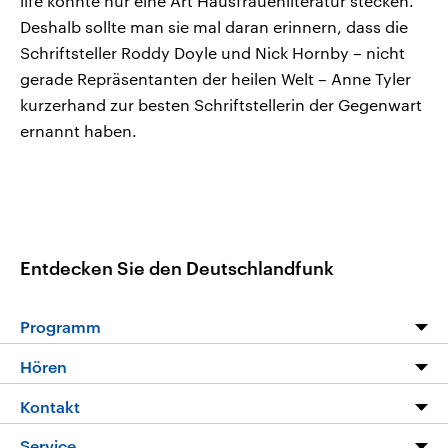
life könnte nur eine Art Hausfrauenliteratur stecken.
Deshalb sollte man sie mal daran erinnern, dass die
Schriftsteller Roddy Doyle und Nick Hornby – nicht
gerade Repräsentanten der heilen Welt – Anne Tyler
kurzerhand zur besten Schriftstellerin der Gegenwart
ernannt haben.
Entdecken Sie den Deutschlandfunk
Programm
Programm
Hören
Alle Sendungen
Livestream
Kontakt
Die Nachrichten
Audios
Hörerservice
Service