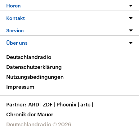
Programm
Hören
Alle Sendungen
Livestream
Kontakt
Die Nachrichten
Audios
Hörerservice
Service
Nachrichtenleicht
Podcasts
Social Media
FAQ
Über uns
Neue Beiträge auf dlf.de
Deutschlandfunk App
Newsletter
Deutschlandradio
Themen-Schwerpunkte
Nachrichten App
Deutschlandradio
Veranstaltungen
Presse
Frequenzen
Datenschutzerklärung
Musikliste
Ausbildung und Karriere
Nutzungsbedingungen
RSS
Transparenz
Impressum
Korrekturen
Barrierefreiheit
Partner
ARD
|
ZDF
|
Phoenix
|
arte
|
Chronik der Mauer
Deutschlandradio © 2026