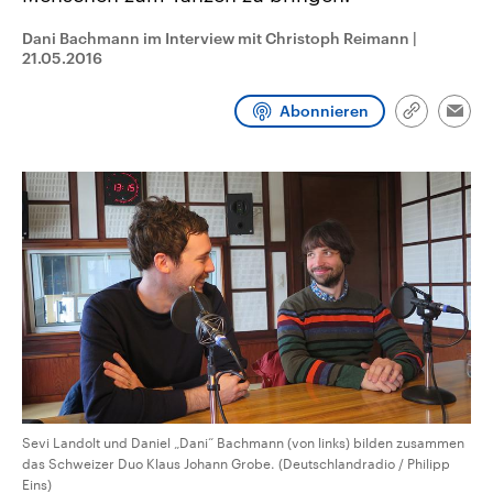
CDU, SPD und FDP regiert.-
aktuelle Weltgeschehen.
Umfragen, Prognosen,
Dani Bachmann im Interview mit Christoph Reimann
|
Wahlprogramme, aktuelle Berichte
21.05.2016
Sendungen
Programm
Podcasts
und Hintergründe zu den Parteien
und Kandidaten der anstehenden
Wahl.
Abonnieren
Link
Audio-Archiv
Emai
kopieren/te
Sevi Landolt und Daniel „Dani“ Bachmann (von links) bilden zusammen
das Schweizer Duo Klaus Johann Grobe. (Deutschlandradio / Philipp
Eins)