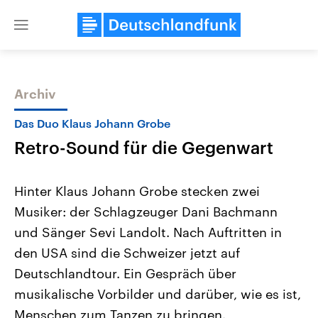
Close
menu
Archiv
Themen
Das Duo Klaus Johann Grobe
Retro-Sound für die Gegenwart
Hinter Klaus Johann Grobe stecken zwei
Musiker: der Schlagzeuger Dani Bachmann
und Sänger Sevi Landolt. Nach Auftritten in
Landtagswahl Sachsen-Anhalt
USA
den USA sind die Schweizer jetzt auf
2026
Aktuelle Beiträge, Analys
Alle Informationen
Deutschlandtour. Ein Gespräch über
Hintergründe
Sachsen-Anhalt wählt am 6.
Wirtschaftlich und militäri
musikalische Vorbilder und darüber, wie es ist,
September 2026 einen neuen
gehören die Vereinigten S
Landtag. Seit 2021 wird das
den mächtigsten Ländern 
Menschen zum Tanzen zu bringen.
Bundesland von einer Koalition aus
mit großem Einfluss auf d