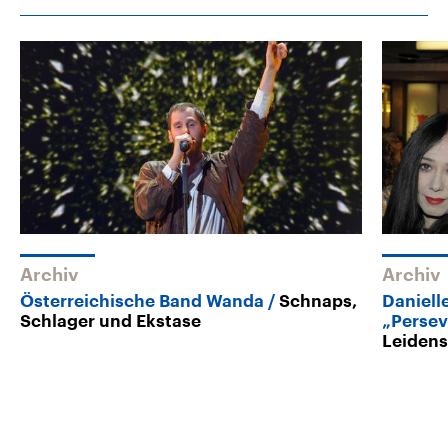
Archiv
Archiv
Österreichische Band Wanda
Schnaps,
Daniell
Schlager und Ekstase
„Persev
Leidens