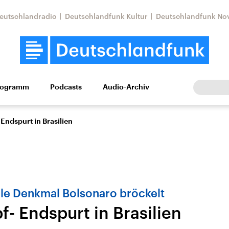
eutschlandradio
Deutschlandfunk Kultur
Deutschlandfunk No
rogramm
Podcasts
Audio-Archiv
Wirtschaft
Wissen
Kultur
Europa
Gesellschaf
Endspurt in Brasilien
le Denkmal Bolsonaro bröckelt
- Endspurt in Brasilien
Nahostkonflikt
Iran
le Beiträge,
Aktuelle Lage und
Aktuelle Lage und