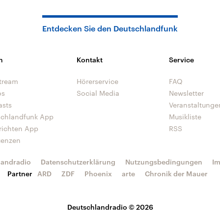
Entdecken Sie den Deutschlandfunk
n
Kontakt
Service
tream
Hörerservice
FAQ
os
Social Media
Newsletter
asts
Veranstaltunge
schlandfunk App
Musikliste
richten App
RSS
uenzen
landradio
Datenschutzerklärung
Nutzungsbedingungen
I
Partner
ARD
ZDF
Phoenix
arte
Chronik der Mauer
Deutschlandradio © 2026