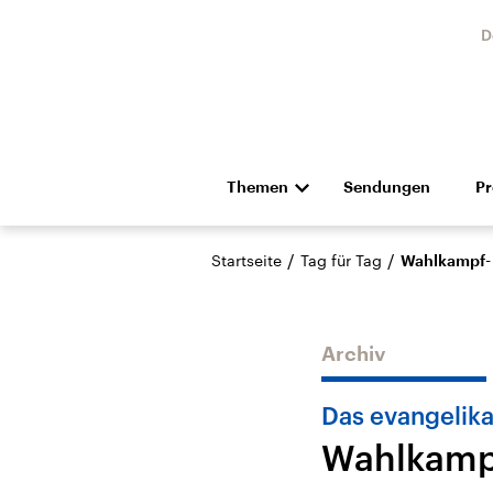
D
Themen
Sendungen
P
Die Nachrichten
Politik
/
/
Startseite
Tag für Tag
Wahlkampf- 
Hörspiel und Feature
Musik
Archiv
Das evangelika
Wahlkampf
Landtagswahl Sachsen-
USA
Anhalt 2026
Aktuel