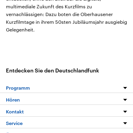
multimediale Zukunft des Kurzfilms zu
vernachlässigen: Dazu boten die Oberhausener
Kurzfilmtage in ihrem 50sten Jubiläumsjahr ausgiebig
Gelegenheit.
Entdecken Sie den Deutschlandfunk
Programm
Programm
Hören
Alle Sendungen
Livestream
Kontakt
Die Nachrichten
Audios
Hörerservice
Service
Nachrichtenleicht
Podcasts
Social Media