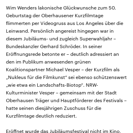
CDU, SPD und FDP regiert.-
aktuelle Weltgeschehen.
Wim Wenders lakonische Glückwunsche zum 50.
Umfragen, Prognosen,
Wahlprogramme, aktuelle Berichte
Geburtstag der Oberhausener Kurzfilmtage
Sendungen
Programm
Podcasts
und Hintergründe zu den Parteien
und Kandidaten der anstehenden
flimmerten per Videogruss aus Los Angeles über die
Wahl.
Leinwand. Persönlich angereist hingegen war in
Audio-Archiv
diesem Jubiläums- und zugleich Superwahljahr –
Bundeskanzler Gerhard Schröder. In seiner
Eröffnungsrede betonte er – deutlich adressiert an
den im Publikum anwesenden grünen
Koalitionspartner Michael Vesper – der Kurzfilm als
„Nukleus für die Filmkunst“ sei ebenso schützenswert
„wie etwa ein Landschafts-Biotop“. NRW-
Kulturminister Vesper – gemeinsam mit der Stadt
Oberhausen Träger und Hauptförderer des Festivals –
hatte seinen diesjährigen Zuschuss für die
Kurzfilmtage deutlich reduziert.
Eröffnet wurde das Jubiläumsfestival nicht im Kino,