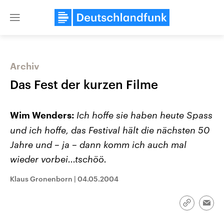
Close
menu
Archiv
Themen
Das Fest der kurzen Filme
Ich hoffe sie haben heute Spass
Wim Wenders:
und ich hoffe, das Festival hält die nächsten 50
Jahre und – ja – dann komm ich auch mal
wieder vorbei...tschöö.
Landtagswahl Sachsen-Anhalt
USA
Klaus Gronenborn
|
04.05.2004
2026
Aktuelle Beiträge, Analys
Alle Informationen
Hintergründe
Sachsen-Anhalt wählt am 6.
Wirtschaftlich und militäri
September 2026 einen neuen
gehören die Vereinigten S
Link
Emai
Landtag. Seit 2021 wird das
den mächtigsten Ländern 
kopieren/te
Bundesland von einer Koalition aus
mit großem Einfluss auf d