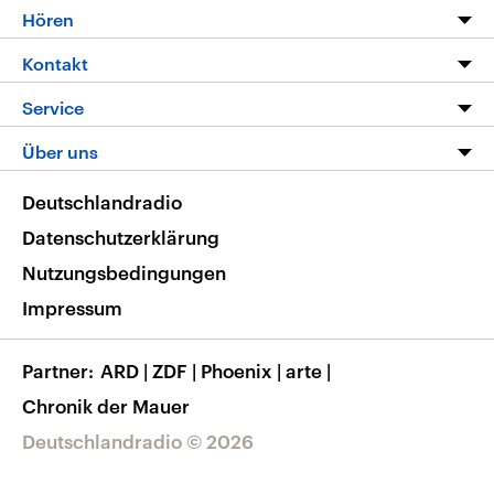
Programm
Hören
Alle Sendungen
Livestream
Kontakt
Die Nachrichten
Audios
Hörerservice
Service
Nachrichtenleicht
Podcasts
Social Media
FAQ
Über uns
Neue Beiträge auf dlf.de
Deutschlandfunk App
Newsletter
Deutschlandradio
Themen-Schwerpunkte
Nachrichten App
Deutschlandradio
Veranstaltungen
Presse
Frequenzen
Datenschutzerklärung
Musikliste
Ausbildung und Karriere
Nutzungsbedingungen
RSS
Transparenz
Impressum
Korrekturen
Barrierefreiheit
Partner
ARD
|
ZDF
|
Phoenix
|
arte
|
Chronik der Mauer
Deutschlandradio © 2026