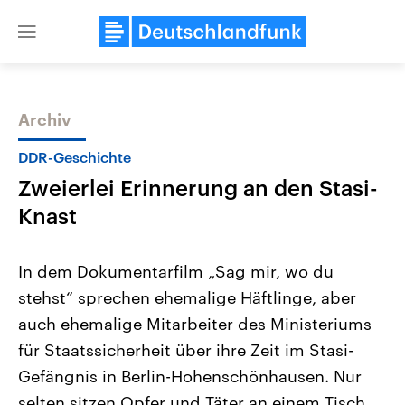
Close
menu
Archiv
Themen
DDR-Geschichte
Zweierlei Erinnerung an den Stasi-
Knast
In dem Dokumentarfilm „Sag mir, wo du
stehst“ sprechen ehemalige Häftlinge, aber
Landtagswahl Sachsen-Anhalt
USA
auch ehemalige Mitarbeiter des Ministeriums
2026
Aktuelle Beiträge, Analys
Alle Informationen
Hintergründe
für Staatssicherheit über ihre Zeit im Stasi-
Sachsen-Anhalt wählt am 6.
Wirtschaftlich und militäri
September 2026 einen neuen
gehören die Vereinigten S
Gefängnis in Berlin-Hohenschönhausen. Nur
Landtag. Seit 2021 wird das
den mächtigsten Ländern 
selten sitzen Opfer und Täter an einem Tisch.
Bundesland von einer Koalition aus
mit großem Einfluss auf d