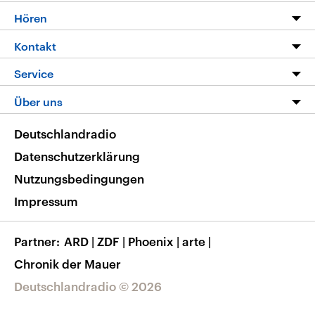
Programm
Hören
Alle Sendungen
Livestream
Kontakt
Die Nachrichten
Audios
Hörerservice
Service
Nachrichtenleicht
Podcasts
Social Media
FAQ
Über uns
Neue Beiträge auf dlf.de
Deutschlandfunk App
Newsletter
Deutschlandradio
Themen-Schwerpunkte
Nachrichten App
Deutschlandradio
Veranstaltungen
Presse
Frequenzen
Datenschutzerklärung
Musikliste
Ausbildung und Karriere
Nutzungsbedingungen
RSS
Transparenz
Impressum
Korrekturen
Barrierefreiheit
Partner
ARD
|
ZDF
|
Phoenix
|
arte
|
Chronik der Mauer
Deutschlandradio © 2026