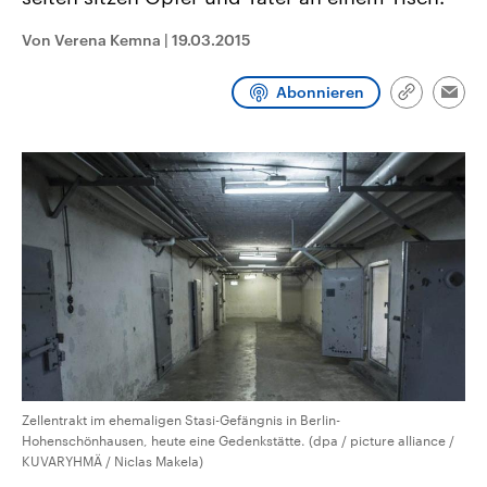
CDU, SPD und FDP regiert.-
aktuelle Weltgeschehen.
Umfragen, Prognosen,
Von Verena Kemna
|
19.03.2015
Wahlprogramme, aktuelle Berichte
Sendungen
Programm
Podcasts
und Hintergründe zu den Parteien
und Kandidaten der anstehenden
Abonnieren
Wahl.
Link
Emai
kopieren/te
Audio-Archiv
Zellentrakt im ehemaligen Stasi-Gefängnis in Berlin-
Hohenschönhausen, heute eine Gedenkstätte. (dpa / picture alliance /
KUVARYHMÄ / Niclas Makela)