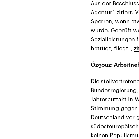
Aus der Beschluss
Agentur“ zitiert.
Sperren, wenn et
wurde. Geprüft w
Sozialleistungen 
betrügt, fliegt“,
z
Özgouz: Arbeitne
Die stellvertrete
Bundesregierung, 
Jahresauftakt in 
Stimmung gegen A
Deutschland vor 
südosteuropäische
keinen Populismus,