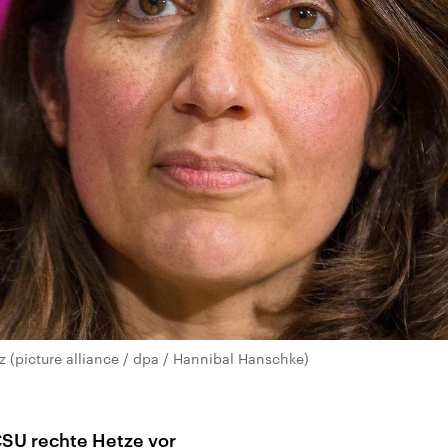
(picture alliance / dpa / Hannibal Hanschke)
CSU rechte Hetze vor