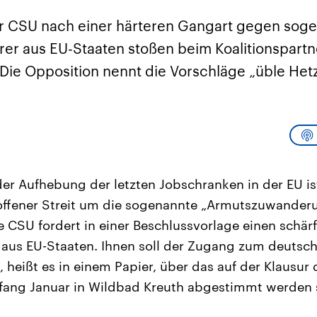
sen und
Hintergründe
Hintergründe
Der Überfall der
Der Iran – seit der
rgründe
r CSU nach einer härteren Gangart gegen sog
haftlich und
palästinensischen
Islamischen Revolu
risch gehören die
Terrororganisation
1979 auch Islamisc
r aus EU-Staaten stoßen beim Koalitionspartn
igten Staaten zu
Hamas im Oktober 2023
Republik Iran – ist e
ächtigsten
auf Israel hat in der
von einem
. Die Opposition nennt die Vorschläge „üble Het
n der Erde, mit
Region wieder die
Religionsführer auto
 Einfluss auf das
Gewalt entfacht. Israel
regierter Staat im 
le Weltgeschehen.
möchte die Hamas
Osten. Eine Feindsc
zerstören. Diese wird wie
zu Israel und zu de
die Hisbollah im Libanon
ist fest in der
vom Iran unterstützt.
Staatsideologie
verankert.
er Aufhebung der letzten Jobschranken in der EU is
 offener Streit um die sogenannte „Armutszuwander
 CSU fordert in einer Beschlussvorlage einen schär
aus EU-Staaten. Ihnen soll der Zugang zum deutsc
 heißt es in einem Papier, über das auf der Klausur
ang Januar in Wildbad Kreuth abgestimmt werden s