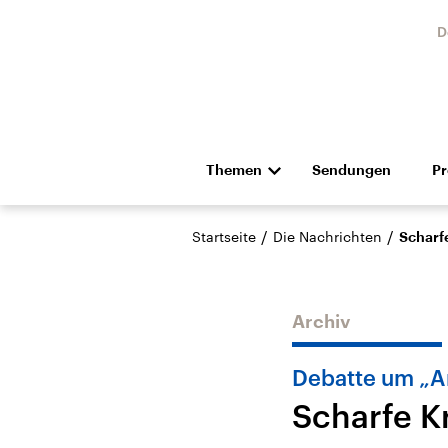
D
Themen
Sendungen
P
Die Nachrichten
Politik
/
/
Startseite
Die Nachrichten
Scharf
Hörspiel und Feature
Musik
Archiv
Debatte um „A
Scharfe K
Landtagswahl Sachsen-
USA
Anhalt 2026
Aktuel