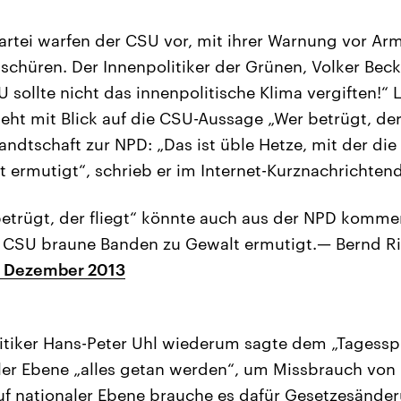
artei warfen der CSU vor, mit ihrer Warnung vor 
schüren. Der Innenpolitiker der Grünen, Volker Bec
sollte nicht das innenpolitische Klima vergiften!“ 
eht mit Blick auf die CSU-Aussage „Wer betrügt, der 
ndtschaft zur NPD: „Das ist üble Hetze, mit der di
 ermutigt“, schrieb er im Internet-Kurznachrichtend
etrügt, der fliegt“ könnte auch aus der NPD kommen
e CSU braune Banden zu Gewalt ermutigt.— Bernd R
. Dezember 2013
itiker Hans-Peter Uhl wiederum sagte dem „Tagessp
ler Ebene „alles getan werden“, um Missbrauch von 
uf nationaler Ebene brauche es dafür Gesetzesände