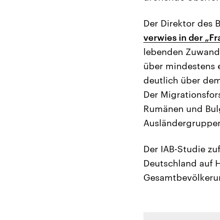
Der Direktor des B
verwies in der „F
lebenden Zuwande
über mindestens e
deutlich über dem
Der Migrationsfor
Rumänen und Bulga
Ausländergruppen
Der IAB-Studie zu
Deutschland auf H
Gesamtbevölkerung 