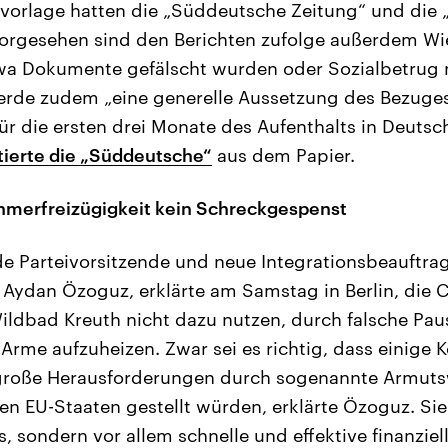
vorlage hatten die „Süddeutsche Zeitung“ und die 
 Vorgesehen sind den Berichten zufolge außerdem Wi
wa Dokumente gefälscht wurden oder Sozialbetrug
erde zudem „eine generelle Aussetzung des Bezuge
für die ersten drei Monate des Aufenthalts in Deutsc
itierte die „Süddeutsche“
aus dem Papier.
hmerfreizügigkeit kein Schreckgespenst
nde Parteivorsitzende und neue Integrationsbeauftra
Aydan Özoguz, erklärte am Samstag in Berlin, die C
Wildbad Kreuth nicht dazu nutzen, durch falsche Paus
rme aufzuheizen. Zwar sei es richtig, dass einige
große Herausforderungen durch sogenannte Armut
n EU-Staaten gestellt würden, erklärte Özoguz. Si
 sondern vor allem schnelle und effektive finanziell