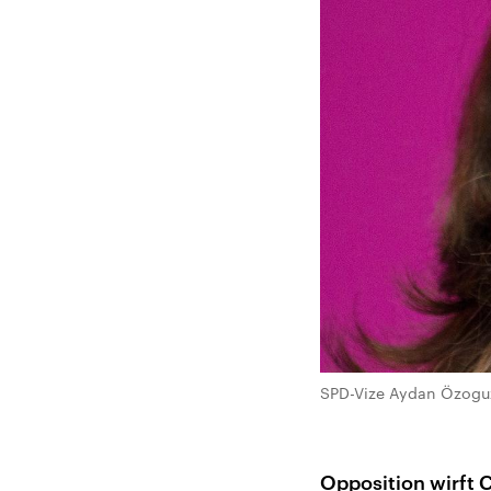
SPD-Vize Aydan Özoguz 
Opposition wirft 