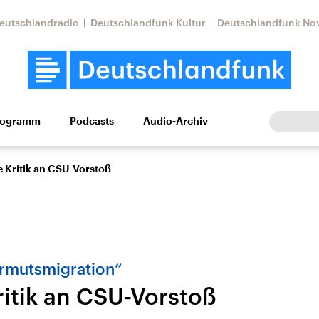
eutschlandradio
Deutschlandfunk Kultur
Deutschlandfunk No
rogramm
Podcasts
Audio-Archiv
Wirtschaft
Wissen
Kultur
Europa
Gesellschaf
e Kritik an CSU-Vorstoß
rmutsmigration“
ritik an CSU-Vorstoß
Nahostkonflikt
Iran
le Beiträge,
Aktuelle Lage und
Aktuelle Lage und