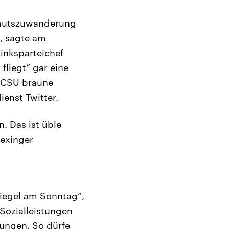
Armutszuwanderung
k, sagte am
Linksparteichef
fliegt“ gar eine
e CSU braune
ienst Twitter.
. Das ist üble
iexinger
iegel am Sonntag“,
Sozialleistungen
rungen. So dürfe