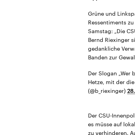
Grüne und Linksp
Ressentiments zu 
Samstag: „Die CSU 
Bernd Riexinger si
gedankliche Verwa
Banden zur Gewalt
Der Slogan „Wer b
Hetze, mit der di
(@b_riexinger)
28
Der CSU-Innenpol
es müsse auf loka
zu verhinderen. A