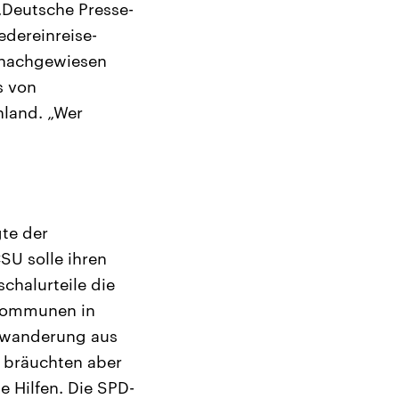
„Deutsche Presse-
edereinreise-
 nachgewiesen
s von
hland. „Wer
gte der
SU solle ihren
chalurteile die
 Kommunen in
swanderung aus
e bräuchten aber
e Hilfen. Die SPD-