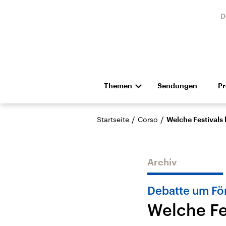
D
Themen
Sendungen
P
Die Nachrichten
Politik
/
/
Startseite
Corso
Welche Festivals
Hörspiel und Feature
Musik
Archiv
Debatte um Fö
Welche Fe
Landtagswahl Sachsen-
USA
Anhalt 2026
Aktuel