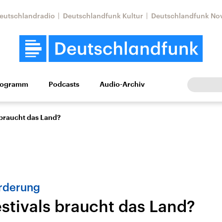
eutschlandradio
Deutschlandfunk Kultur
Deutschlandfunk No
rogramm
Podcasts
Audio-Archiv
Wirtschaft
Wissen
Kultur
Europa
Gesellschaf
 braucht das Land?
rderung
stivals braucht das Land?
Nahostkonflikt
Iran
le Beiträge,
Aktuelle Lage und
Aktuelle Lage und