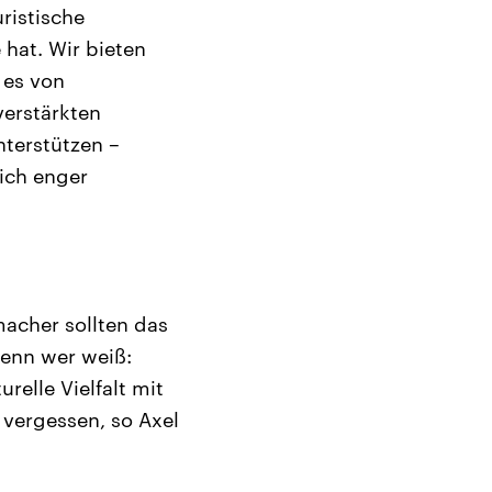
ristische
hat. Wir bieten
 es von
verstärkten
nterstützen –
ich enger
macher sollten das
Denn wer weiß:
relle Vielfalt mit
t vergessen, so Axel