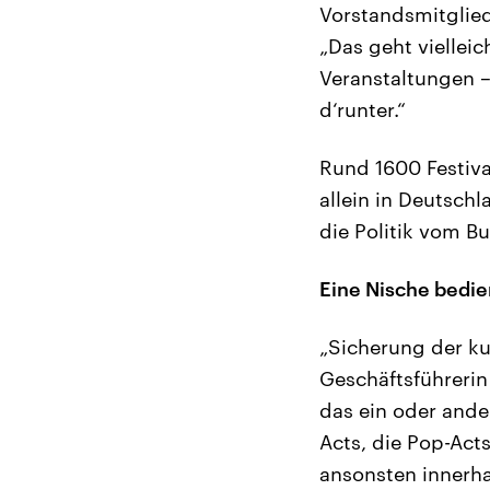
Vorstandsmitglie
„Das geht viellei
Veranstaltungen –
d‘runter.“
Rund 1600 Festiva
allein in Deutschl
die Politik vom B
Eine Nische bedi
„Sicherung der kul
Geschäftsführerin
das ein oder ander
Acts, die Pop-Acts
ansonsten innerhal