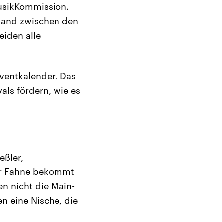
usikKommission.
stand zwischen den
eiden alle
Eventkalender. Das
als fördern, wie es
eßler,
ser Fahne bekommt
en nicht die Main-
en eine Nische, die
“