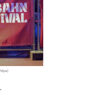
/dpa)
“