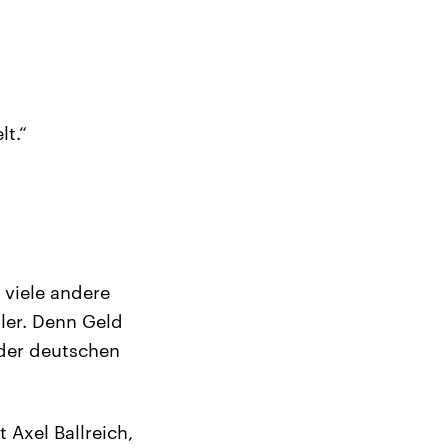
lt.“
 viele andere
tler. Denn Geld
 der deutschen
 Axel Ballreich,