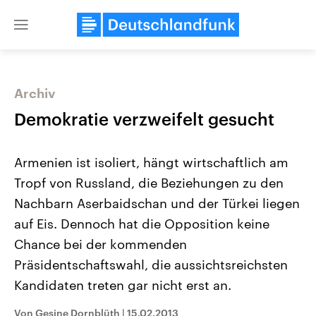
Close
menu
Archiv
Themen
Demokratie verzweifelt gesucht
Armenien ist isoliert, hängt wirtschaftlich am
Tropf von Russland, die Beziehungen zu den
Nachbarn Aserbaidschan und der Türkei liegen
auf Eis. Dennoch hat die Opposition keine
Chance bei der kommenden
Landtagswahl Sachsen-Anhalt
USA
2026
Aktuelle Beiträge, Analys
Präsidentschaftswahl, die aussichtsreichsten
Alle Informationen
Hintergründe
Sachsen-Anhalt wählt am 6.
Wirtschaftlich und militäri
Kandidaten treten gar nicht erst an.
September 2026 einen neuen
gehören die Vereinigten S
Landtag. Seit 2021 wird das
den mächtigsten Ländern 
Von Gesine Dornblüth
|
15.02.2013
Bundesland von einer Koalition aus
mit großem Einfluss auf d