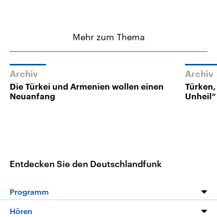
Mehr zum Thema
Archiv
Archiv
Die Türkei und Armenien wollen einen
Türken,
Neuanfang
Unheil“
Entdecken Sie den Deutschlandfunk
Programm
Programm
Hören