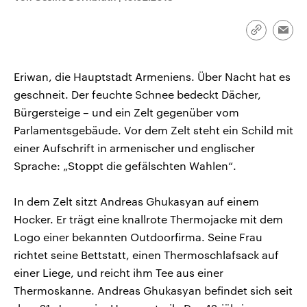
CDU, SPD und FDP regiert.-
aktuelle Weltgeschehen.
Umfragen, Prognosen,
Wahlprogramme, aktuelle Berichte
Link
Emai
Sendungen
Programm
Podcasts
und Hintergründe zu den Parteien
kopieren/te
und Kandidaten der anstehenden
Wahl.
Eriwan, die Hauptstadt Armeniens. Über Nacht hat es
Audio-Archiv
geschneit. Der feuchte Schnee bedeckt Dächer,
Bürgersteige – und ein Zelt gegenüber vom
Parlamentsgebäude. Vor dem Zelt steht ein Schild mit
einer Aufschrift in armenischer und englischer
Sprache: „Stoppt die gefälschten Wahlen“.
In dem Zelt sitzt Andreas Ghukasyan auf einem
Hocker. Er trägt eine knallrote Thermojacke mit dem
Logo einer bekannten Outdoorfirma. Seine Frau
richtet seine Bettstatt, einen Thermoschlafsack auf
einer Liege, und reicht ihm Tee aus einer
Thermoskanne. Andreas Ghukasyan befindet sich seit