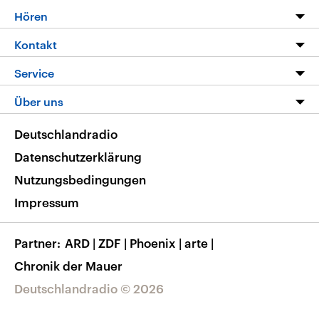
Programm
Hören
Alle Sendungen
Livestream
Kontakt
Die Nachrichten
Audios
Hörerservice
Service
Nachrichtenleicht
Podcasts
Social Media
FAQ
Über uns
Neue Beiträge auf dlf.de
Deutschlandfunk App
Newsletter
Deutschlandradio
Themen-Schwerpunkte
Nachrichten App
Deutschlandradio
Veranstaltungen
Presse
Frequenzen
Datenschutzerklärung
Musikliste
Ausbildung und Karriere
Nutzungsbedingungen
RSS
Transparenz
Impressum
Korrekturen
Barrierefreiheit
Partner
ARD
|
ZDF
|
Phoenix
|
arte
|
Chronik der Mauer
Deutschlandradio © 2026