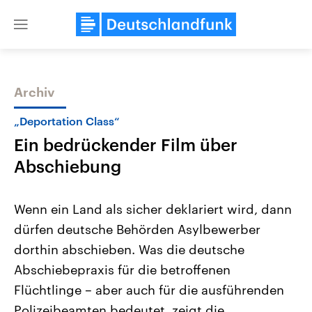
Close
menu
Archiv
Themen
„Deportation Class“
Ein bedrückender Film über
Abschiebung
Wenn ein Land als sicher deklariert wird, dann
dürfen deutsche Behörden Asylbewerber
Landtagswahl Sachsen-Anhalt
USA
dorthin abschieben. Was die deutsche
2026
Aktuelle Beiträge, Analys
Alle Informationen
Hintergründe
Abschiebepraxis für die betroffenen
Sachsen-Anhalt wählt am 6.
Wirtschaftlich und militäri
September 2026 einen neuen
gehören die Vereinigten S
Flüchtlinge – aber auch für die ausführenden
Landtag. Seit 2021 wird das
den mächtigsten Ländern 
Polizeibeamten bedeutet, zeigt die
Bundesland von einer Koalition aus
mit großem Einfluss auf d