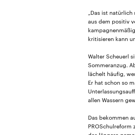
„Das ist natürlic
aus dem positiv 
kampagnenmäßig di
kritisieren kann 
Walter Scheuerl s
Sommeranzug. Ab u
lächelt häufig, we
Er hat schon so m
Unterlassungsauffo
allen Wassern ge
Das bekommen auch
PROSchulreform zu