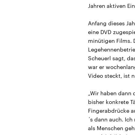
Jahren aktiven Ein
Anfang dieses Ja
eine DVD zugespiel
minütigen Films. 
Legehennenbetrieb
Scheuerl sagt, das
war er wochenlang
Video steckt, ist 
„Wir haben dann d
bisher konkrete T
Fingerabdrücke au
´s dann auch. Ich
als Menschen geht