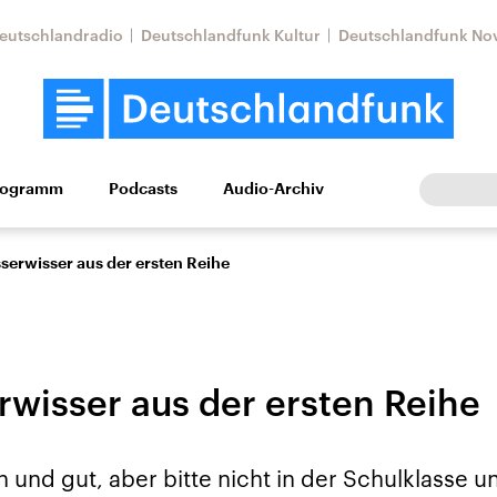
eutschlandradio
Deutschlandfunk Kultur
Deutschlandfunk No
rogramm
Podcasts
Audio-Archiv
Wirtschaft
Wissen
Kultur
Europa
Gesellschaf
serwisser aus der ersten Reihe
rwisser aus der ersten Reihe
Nahostkonflikt
Iran
ön und gut, aber bitte nicht in der Schulklasse u
le Beiträge,
Aktuelle Lage und
Aktuelle Lage und