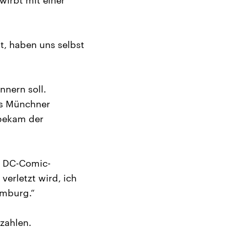
irbt mit einer
t, haben uns selbst
nnern soll.
es Münchner
 bekam der
s DC-Comic-
verletzt wird, ich
amburg.“
zahlen.