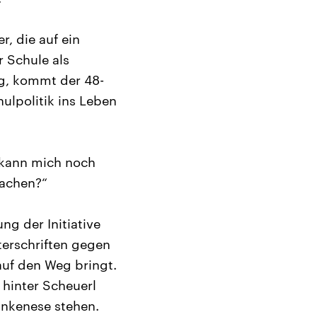
r, die auf ein
 Schule als
ng, kommt der 48-
hulpolitik ins Leben
 kann mich noch
machen?“
ng der Initiative
terschriften gegen
uf den Weg bringt.
 hinter Scheuerl
lankenese stehen.