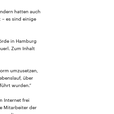
ondern hatten auch
– es sind einige
hörde in Hamburg
erl. Zum Inhalt
eform umzusetzen,
benslauf, über
eführt wurden.“
 Internet frei
e Mitarbeiter der