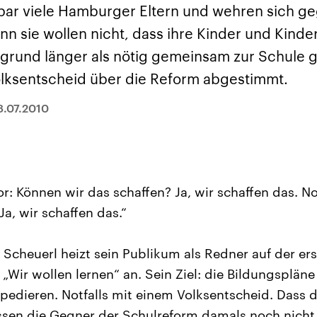
sen und
Hintergründe
Hintergründe
bar viele Hamburger Eltern und wehren sich ge
Der Überfall der
Der Iran – seit der
rgründe
haftlich und
palästinensischen
Islamischen Revolu
n sie wollen nicht, dass ihre Kinder und Kinder
risch gehören die
Terrororganisation
1979 auch Islamisc
igten Staaten zu
Hamas im Oktober 2023
Republik Iran – ist e
rgrund länger als nötig gemeinsam zur Schule g
ächtigsten
auf Israel hat in der
von einem
n der Erde, mit
Region wieder die
Religionsführer auto
olksentscheid über die Reform abgestimmt.
 Einfluss auf das
Gewalt entfacht. Israel
regierter Staat im 
le Weltgeschehen.
möchte die Hamas
Osten. Eine Feindsc
zerstören. Diese wird wie
zu Israel und zu de
8.07.2010
die Hisbollah im Libanon
ist fest in der
vom Iran unterstützt.
Staatsideologie
verankert.
vor: Können wir das schaffen? Ja, wir schaffen das. 
Ja, wir schaffen das.“
r Scheuerl heizt sein Publikum als Redner auf der e
e „Wir wollen lernen“ an. Sein Ziel: die Bildungsplän
pedieren. Notfalls mit einem Volksentscheid. Dass d
sen die Gegner der Schulreform damals noch nicht