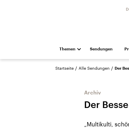
D
Themen
Sendungen
P
Die Nachrichten
Politik
/
/
Startseite
Alle Sendungen
Der Bes
Hörspiel und Feature
Musik
Archiv
Der Besse
Landtagswahl Sachsen-
USA
„Multikulti, sch
Anhalt 2026
Aktuel