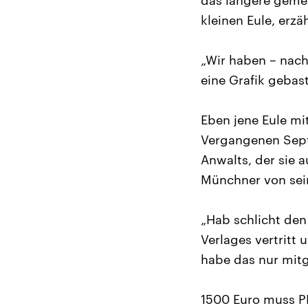
das längere gemei
kleinen Eule, erzä
„Wir haben – nach
eine Grafik gebast
Eben jene Eule mi
Vergangenen Sept
Anwalts, der sie 
Münchner von sei
„Hab schlicht den
Verlages vertritt 
habe das nur mitg
1500 Euro muss P