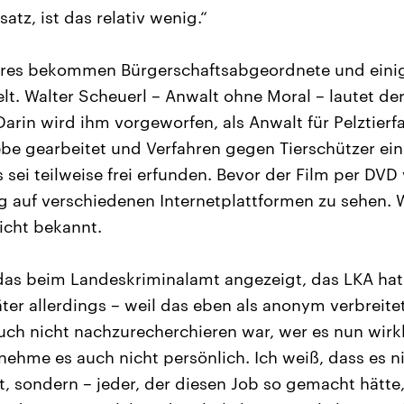
satz, ist das relativ wenig.“
hres bekommen Bürgerschaftsabgeordnete und einig
t. Walter Scheuerl – Anwalt ohne Moral – lautet der 
Darin wird ihm vorgeworfen, als Anwalt für Pelztier
e gearbeitet und Verfahren gegen Tierschützer eing
 sei teilweise frei erfunden. Bevor der Film per DVD
 auf verschiedenen Internetplattformen zu sehen. 
nicht bekannt.
as beim Landeskriminalamt angezeigt, das LKA hat 
äter allerdings – weil das eben als anonym verbreit
ch nicht nachzurecherchieren war, wer es nun wirkl
 nehme es auch nicht persönlich. Ich weiß, dass es 
, sondern – jeder, der diesen Job so gemacht hätte,