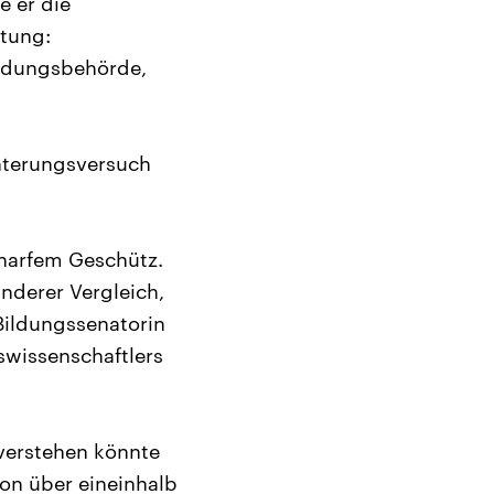
e er die
itung:
ildungsbehörde,
chterungsversuch
charfem Geschütz.
anderer Vergleich,
Bildungssenatorin
swissenschaftlers
 verstehen könnte
on über eineinhalb