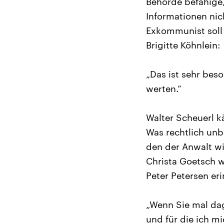
Behörde befähige,
Informationen nich
Exkommunist soll
Brigitte Köhnlein:
„Das ist sehr bes
werten.“
Walter Scheuerl k
Was rechtlich unbe
den der Anwalt wi
Christa Goetsch w
Peter Petersen eri
„Wenn Sie mal dag
und für die ich m