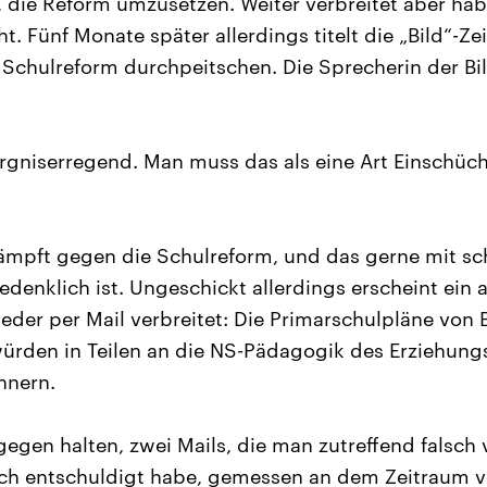
 die Reform umzusetzen. Weiter verbreitet aber hab
t. Fünf Monate später allerdings titelt die „Bild“-Ze
 Schulreform durchpeitschen. Die Sprecherin der B
orgniserregend. Man muss das als eine Art Einschü
ämpft gegen die Schulreform, und das gerne mit s
denklich ist. Ungeschickt allerdings erscheint ein 
eder per Mail verbreitet: Die Primarschulpläne von 
ürden in Teilen an die NS-Pädagogik des Erziehung
nnern.
egen halten, zwei Mails, die man zutreffend falsch
ich entschuldigt habe, gemessen an dem Zeitraum v