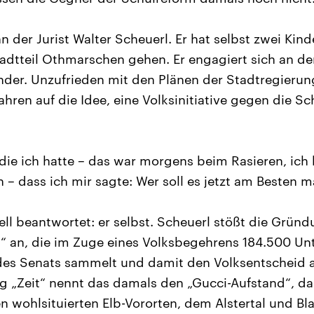
 der Jurist Walter Scheuerl. Er hat selbst zwei Kinde
tteil Othmarschen gehen. Er engagiert sich an der
ender. Unzufrieden mit den Plänen der Stadtregieru
ahren auf die Idee, eine Volksinitiative gegen die Sc
die ich hatte – das war morgens beim Rasieren, ich
n – dass ich mir sagte: Wer soll es jetzt am Besten 
ell beantwortet: er selbst. Scheuerl stößt die Gründu
n“ an, die im Zuge eines Volksbegehrens 184.500 Un
des Senats sammelt und damit den Volksentscheid a
 „Zeit“ nennt das damals den „Gucci-Aufstand“, da
en wohlsituierten Elb-Vororten, dem Alstertal und B