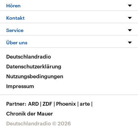
Programm
Hören
Alle Sendungen
Livestream
Kontakt
Die Nachrichten
Audios
Hörerservice
Service
Nachrichtenleicht
Podcasts
Social Media
FAQ
Über uns
Neue Beiträge auf dlf.de
Deutschlandfunk App
Newsletter
Deutschlandradio
Themen-Schwerpunkte
Nachrichten App
Deutschlandradio
Veranstaltungen
Presse
Frequenzen
Datenschutzerklärung
Musikliste
Ausbildung und Karriere
Nutzungsbedingungen
RSS
Transparenz
Impressum
Korrekturen
Barrierefreiheit
Partner
ARD
|
ZDF
|
Phoenix
|
arte
|
Chronik der Mauer
Deutschlandradio © 2026