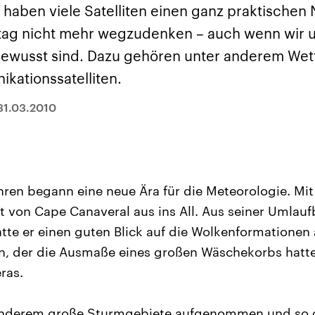
sen und
Hintergründe
Hintergründe
 haben viele Satelliten einen ganz praktischen
Der Überfall der
Der Iran – seit der
rgründe
haftlich und
palästinensischen
Islamischen Revolu
tag nicht mehr wegzudenken – auch wenn wir 
risch gehören die
Terrororganisation
1979 auch Islamisc
igten Staaten zu
Hamas im Oktober 2023
Republik Iran – ist e
 bewusst sind. Dazu gehören unter anderem Wett
ächtigsten
auf Israel hat in der
von einem
n der Erde, mit
Region wieder die
Religionsführer auto
kationssatelliten.
 Einfluss auf das
Gewalt entfacht. Israel
regierter Staat im 
le Weltgeschehen.
möchte die Hamas
Osten. Eine Feindsc
zerstören. Diese wird wie
zu Israel und zu de
31.03.2010
die Hisbollah im Libanon
ist fest in der
vom Iran unterstützt.
Staatsideologie
verankert.
ren begann eine neue Ära für die Meteorologie. Mit T
lit von Cape Canaveral aus ins All. Aus seiner Umlau
tte er einen guten Blick auf die Wolkenformationen 
en, der die Ausmaße eines großen Wäschekorbs hatte
ras.
anderem große Sturmgebiete aufgenommen und so 