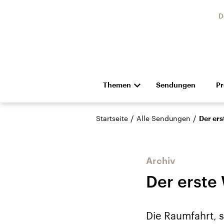
D
Themen
Sendungen
P
Die Nachrichten
Politik
/
/
Startseite
Alle Sendungen
Der ers
Hörspiel und Feature
Musik
Archiv
Der erste 
Landtagswahl Sachsen-
USA
Die Raumfahrt, s
Anhalt 2026
Aktuel