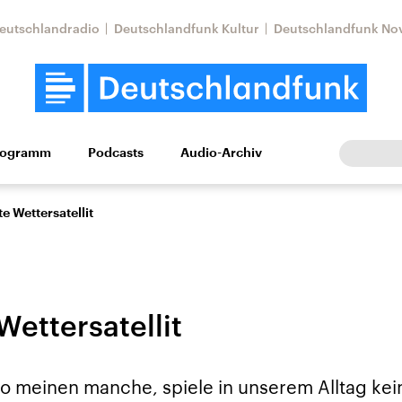
eutschlandradio
Deutschlandfunk Kultur
Deutschlandfunk No
rogramm
Podcasts
Audio-Archiv
Wirtschaft
Wissen
Kultur
Europa
Gesellschaf
te Wettersatellit
Wettersatellit
Nahostkonflikt
Iran
o meinen manche, spiele in unserem Alltag kein
le Beiträge,
Aktuelle Lage und
Aktuelle Lage und