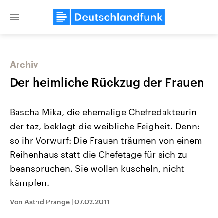
Close
menu
Archiv
Themen
Der heimliche Rückzug der Frauen
Bascha Mika, die ehemalige Chefredakteurin
der taz, beklagt die weibliche Feigheit. Denn:
so ihr Vorwurf: Die Frauen träumen von einem
Reihenhaus statt die Chefetage für sich zu
beanspruchen. Sie wollen kuscheln, nicht
Landtagswahl Sachsen-Anhalt
USA
2026
Aktuelle Beiträge, Analys
kämpfen.
Alle Informationen
Hintergründe
Sachsen-Anhalt wählt am 6.
Wirtschaftlich und militäri
September 2026 einen neuen
gehören die Vereinigten S
Von Astrid Prange
|
07.02.2011
Landtag. Seit 2021 wird das
den mächtigsten Ländern 
Bundesland von einer Koalition aus
mit großem Einfluss auf d