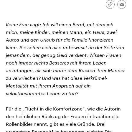
CDU, SPD und FDP regiert.-
aktuelle Weltgeschehen.
Link
Emai
Umfragen, Prognosen,
kopieren/te
Wahlprogramme, aktuelle Berichte
Sendungen
Programm
Podcasts
und Hintergründe zu den Parteien
und Kandidaten der anstehenden
Keine Frau sagt: Ich will einen Beruf, mit dem ich
Wahl.
mich, meine Kinder, meinen Mann, ein Haus, zwei
Audio-Archiv
Autos und den Urlaub für die Familie finanzieren
kann. Sie sehen sich also unbewusst an der Seite von
jemandem, der genug Geld verdient. Wissen Frauen
noch immer nichts Besseres mit ihrem Leben
anzufangen, als sich hinter dem Rücken ihrer Männer
zu verkriechen? Und was hat diese Verkrümel-
Mentalität mit ihrem Anspruch auf ein
selbstbestimmtes Leben zu tun?
Für die „Flucht in die Komfortzone“, wie die Autorin
den heimlichen Rückzug der Frauen in traditionelle
Rollenbilder nennt, gibt es viele Gründe. Drei
erscheinen Bascha Mika besonders wichtig: Die