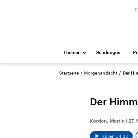
D
Themen
Sendungen
P
Die Nachrichten
Politik
/
/
Startseite
Morgenandacht
Der Hi
Hörspiel und Feature
Musik
Der Himm
Korden, Martin
|
27.
Landtagswahl Sachsen-
USA
Anhalt 2026
Aktuel
Hören
04:30