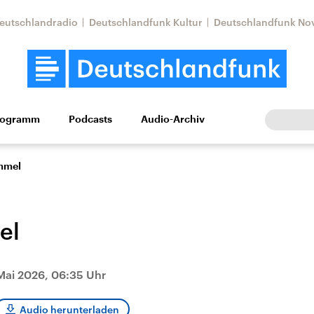
eutschlandradio
Deutschlandfunk Kultur
Deutschlandfunk No
rogramm
Podcasts
Audio-Archiv
Wirtschaft
Wissen
Kultur
Europa
Gesellschaf
mmel
el
 Mai 2026, 06:35 Uhr
Nahostkonflikt
Iran
le Beiträge,
Aktuelle Lage und
Aktuelle Lage und
Audio herunterladen