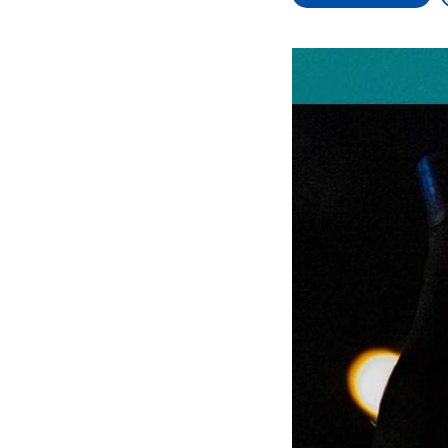
Alle Informationen
Analy
Sachsen-Anhalt wählt
Hinte
am 6. September 2026
Wirtsc
einen neuen Landtag.
militä
Seit 2021 wird das
Verein
Bundesland von einer
den m
Koalition aus CDU, SPD
Länder
und FDP regiert.-
großem
Umfragen, Prognosen,
aktuel
Wahlprogramme,
aktuelle Berichte und
Hintergründe zu den
Parteien und Kandidaten
der anstehenden Wahl.