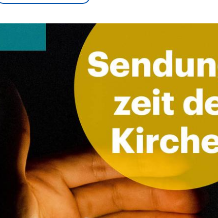
sen und
Hintergründe
Hintergründe
Der Überfall der
Der Iran – seit der
rgründe
haftlich und
palästinensischen
Islamischen Revolu
risch gehören die
Terrororganisation
1979 auch Islamisc
igten Staaten zu
Hamas im Oktober 2023
Republik Iran – ist e
ächtigsten
auf Israel hat in der
von einem
n der Erde, mit
Region wieder die
Religionsführer auto
 Einfluss auf das
Gewalt entfacht. Israel
regierter Staat im 
le Weltgeschehen.
möchte die Hamas
Osten. Eine Feindsc
zerstören. Diese wird wie
zu Israel und zu de
die Hisbollah im Libanon
ist fest in der
vom Iran unterstützt.
Staatsideologie
verankert.