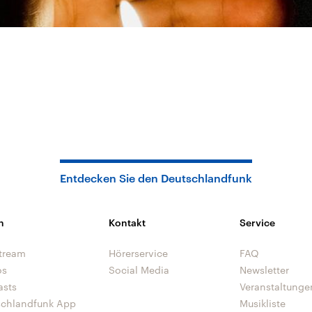
Entdecken Sie den Deutschlandfunk
n
Kontakt
Service
tream
Hörerservice
FAQ
os
Social Media
Newsletter
asts
Veranstaltunge
schlandfunk App
Musikliste