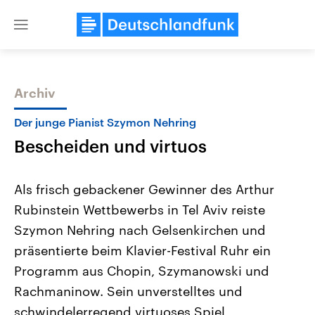
Close
menu
Archiv
Themen
Der junge Pianist Szymon Nehring
Bescheiden und virtuos
Als frisch gebackener Gewinner des Arthur
Rubinstein Wettbewerbs in Tel Aviv reiste
Szymon Nehring nach Gelsenkirchen und
Landtagswahl Sachsen-Anhalt
USA
präsentierte beim Klavier-Festival Ruhr ein
2026
Aktuelle Beiträge, Analys
Alle Informationen
Programm aus Chopin, Szymanowski und
Hintergründe
Sachsen-Anhalt wählt am 6.
Wirtschaftlich und militäri
Rachmaninow. Sein unverstelltes und
September 2026 einen neuen
gehören die Vereinigten S
Landtag. Seit 2021 wird das
den mächtigsten Ländern 
schwindelerregend virtuoses Spiel
Bundesland von einer Koalition aus
mit großem Einfluss auf d