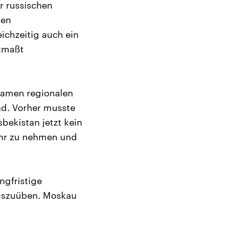
r russischen
den
eichzeitig auch ein
tmaßt
samen regionalen
nd. Vorher musste
bekistan jetzt kein
ehr zu nehmen und
ngfristige
 auszuüben. Moskau