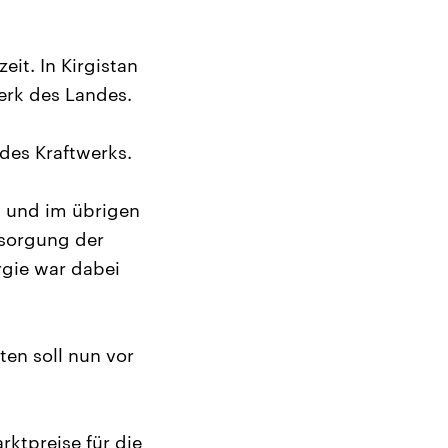
it. In Kirgistan
erk des Landes.
des Kraftwerks.
l und im übrigen
rsorgung der
rgie war dabei
en soll nun vor
ktpreise für die