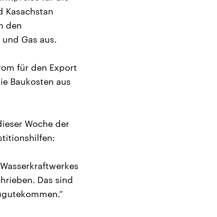
nd Kasachstan
in den
 und Gas aus.
rom für den Export
die Baukosten aus
dieser Woche der
itionshilfen:
 Wasserkraftwerkes
hrieben. Das sind
 zugutekommen.“