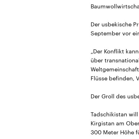
Baumwollwirtscha
Der usbekische P
September vor ein
„Der Konflikt kan
über transnationa
Weltgemeinschaft 
Flüsse befinden,
Der Groll des usb
Tadschikistan wil
Kirgistan am Ober
300 Meter Höhe fü