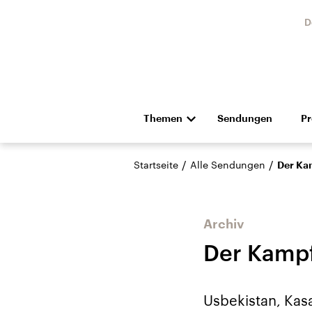
D
Themen
Sendungen
P
Die Nachrichten
Politik
/
/
Startseite
Alle Sendungen
Der Ka
Hörspiel und Feature
Musik
Archiv
Der Kamp
Landtagswahl Sachsen-
USA
Usbekistan, Kasa
Anhalt 2026
Aktuel