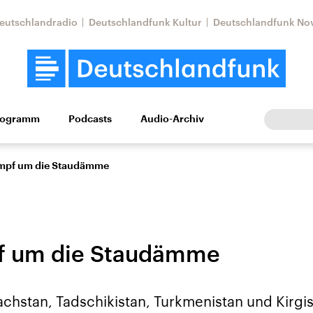
eutschlandradio
Deutschlandfunk Kultur
Deutschlandfunk No
rogramm
Podcasts
Audio-Archiv
Wirtschaft
Wissen
Kultur
Europa
Gesellschaf
mpf um die Staudämme
f um die Staudämme
Nahostkonflikt
Iran
chstan, Tadschikistan, Turkmenistan und Kirgist
le Beiträge,
Aktuelle Lage und
Aktuelle Lage und