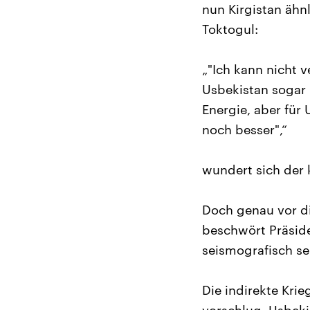
nun Kirgistan ähn
Toktogul:
„"Ich kann nicht 
Usbekistan sogar 
Energie, aber für
noch besser",“
wundert sich der 
Doch genau vor di
beschwört Präsid
seismografisch se
Die indirekte Kr