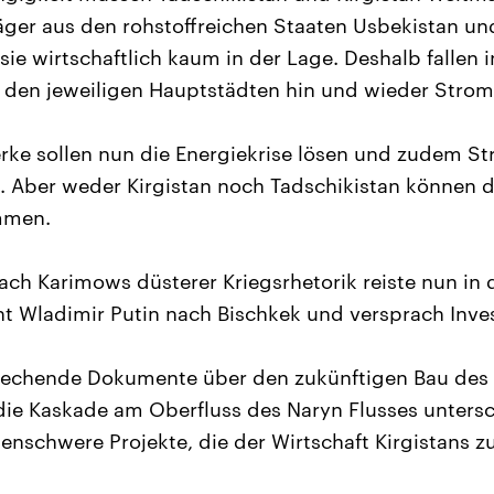
räger aus den rohstoffreichen Staaten Usbekistan u
sie wirtschaftlich kaum in der Lage. Deshalb fallen 
 den jeweiligen Hauptstädten hin und wieder Strom
rke sollen nun die Energiekrise lösen und zudem St
n. Aber weder Kirgistan noch Tadschikistan können 
emmen.
h Karimows düsterer Kriegsrhetorik reiste nun in 
nt Wladimir Putin nach Bischkek und versprach Invest
rechende Dokumente über den zukünftigen Bau des
ie Kaskade am Oberfluss des Naryn Flusses untersc
denschwere Projekte, die der Wirtschaft Kirgistans