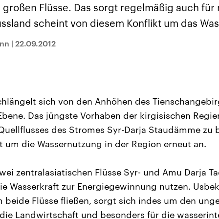
sen und
Hintergründe
Hintergründe
großen Flüsse. Das sorgt regelmäßig auch für m
Der Überfall der
Der Iran – seit der
rgründe
haftlich und
palästinensischen
Islamischen Revolu
ussland scheint von diesem Konflikt um das Wass
risch gehören die
Terrororganisation
1979 auch Islamisc
igten Staaten zu
Hamas im Oktober 2023
Republik Iran – ist e
ächtigsten
auf Israel hat in der
von einem
ann
|
22.09.2012
n der Erde, mit
Region wieder die
Religionsführer auto
 Einfluss auf das
Gewalt entfacht. Israel
regierter Staat im 
le Weltgeschehen.
möchte die Hamas
Osten. Eine Feindsc
zerstören. Diese wird wie
zu Israel und zu de
die Hisbollah im Libanon
ist fest in der
vom Iran unterstützt.
Staatsideologie
verankert.
chlängelt sich von den Anhöhen des Tienschangebirg
 Ebene. Das jüngste Vorhaben der kirgisischen Regi
Quellflusses des Stromes Syr-Darja Staudämme zu b
it um die Wassernutzung in der Region erneut an.
zwei zentralasiatischen Flüsse Syr- und Amu Darja T
die Wasserkraft zur Energiegewinnung nutzen. Usbek
m beide Flüsse fließen, sorgt sich indes um den ung
 die Landwirtschaft und besonders für die wasserint