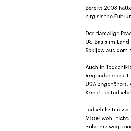
Bereits 2008 hatt
kirgisische Führu
Der damalige Prä
US-Basis im Land.
Bakijew aus dem 
Auch in Tadschiki
Rogundammes. Usb
USA angenähert. A
Kreml die tadsch
Tadschikistan ver
Mittel wohl nicht
Schienenwege nach