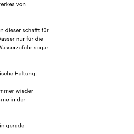
werkes von
 dieser schafft für
sser nur für die
 Wasserzufuhr sogar
ische Haltung.
 Immer wieder
mme in der
in gerade