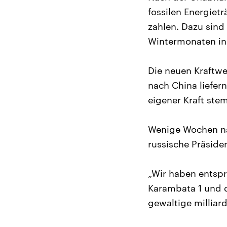
fossilen Energiet
zahlen. Dazu sind 
Wintermonaten in
Die neuen Kraftwe
nach China liefer
eigener Kraft st
Wenige Wochen nac
russische Präside
„Wir haben entsp
Karambata 1 und d
gewaltige milliar