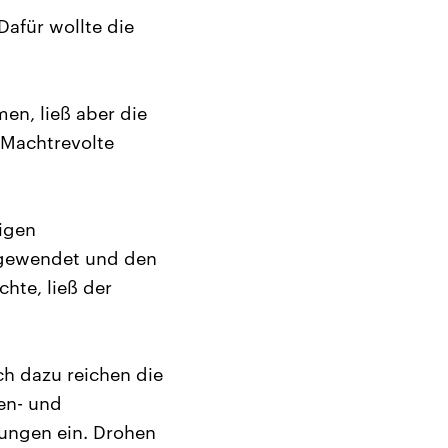
afür wollte die
n, ließ aber die
 Machtrevolte
igen
bgewendet und den
hte, ließ der
h dazu reichen die
en- und
rungen ein. Drohen