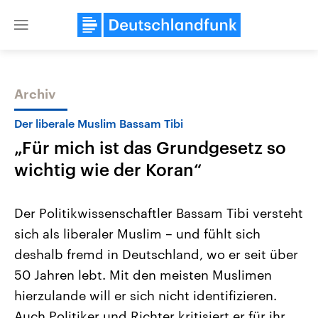
Close
menu
Archiv
Themen
Der liberale Muslim Bassam Tibi
„Für mich ist das Grundgesetz so
wichtig wie der Koran“
Der Politikwissenschaftler Bassam Tibi versteht
sich als liberaler Muslim – und fühlt sich
Landtagswahl Sachsen-Anhalt
USA
deshalb fremd in Deutschland, wo er seit über
2026
Aktuelle Beiträge, Analys
Alle Informationen
Hintergründe
50 Jahren lebt. Mit den meisten Muslimen
Sachsen-Anhalt wählt am 6.
Wirtschaftlich und militäri
September 2026 einen neuen
gehören die Vereinigten S
hierzulande will er sich nicht identifizieren.
Landtag. Seit 2021 wird das
den mächtigsten Ländern 
Auch Politiker und Richter kritisiert er für ihr
Bundesland von einer Koalition aus
mit großem Einfluss auf d