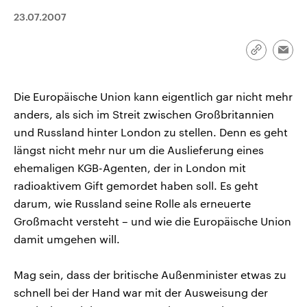
CDU, SPD und FDP regiert.-
aktuelle Weltgeschehen.
23.07.2007
Umfragen, Prognosen,
Wahlprogramme, aktuelle Berichte
Sendungen
Programm
Podcasts
und Hintergründe zu den Parteien
und Kandidaten der anstehenden
Link
Emai
Wahl.
kopieren/te
Audio-Archiv
Die Europäische Union kann eigentlich gar nicht mehr
anders, als sich im Streit zwischen Großbritannien
und Russland hinter London zu stellen. Denn es geht
längst nicht mehr nur um die Auslieferung eines
ehemaligen KGB-Agenten, der in London mit
radioaktivem Gift gemordet haben soll. Es geht
darum, wie Russland seine Rolle als erneuerte
Großmacht versteht – und wie die Europäische Union
damit umgehen will.
Mag sein, dass der britische Außenminister etwas zu
schnell bei der Hand war mit der Ausweisung der