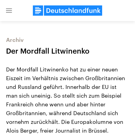
Close
menu
Archiv
Themen
Der Mordfall Litwinenko
Der Mordfall Litwinenko hat zu einer neuen
Eiszeit im Verhältnis zwischen Großbritannien
und Russland geführt. Innerhalb der EU ist
man sich uneinig. So stellt sich zum Beispiel
Frankreich ohne wenn und aber hinter
Landtagswahl Sachsen-Anhalt
USA
2026
Aktuelle Beiträge, Analys
Großbritannien, während Deutschland sich
Alle Informationen
Hintergründe
Sachsen-Anhalt wählt am 6.
Wirtschaftlich und militäri
vornehm zurückhält. Die Europakolumne von
September 2026 einen neuen
gehören die Vereinigten S
Landtag. Seit 2021 wird das
den mächtigsten Ländern 
Alois Berger, freier Journalist in Brüssel.
Bundesland von einer Koalition aus
mit großem Einfluss auf d