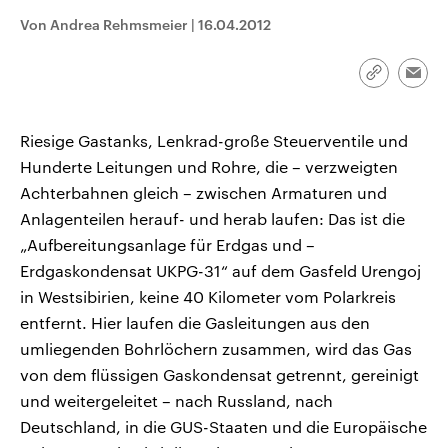
CDU, SPD und FDP regiert.-
aktuelle Weltgeschehen.
Von Andrea Rehmsmeier
|
16.04.2012
Umfragen, Prognosen,
Wahlprogramme, aktuelle Berichte
Sendungen
Programm
Podcasts
und Hintergründe zu den Parteien
und Kandidaten der anstehenden
Link
Emai
Wahl.
kopieren/te
Audio-Archiv
Riesige Gastanks, Lenkrad-große Steuerventile und
Hunderte Leitungen und Rohre, die – verzweigten
Achterbahnen gleich – zwischen Armaturen und
Anlagenteilen herauf- und herab laufen: Das ist die
„Aufbereitungsanlage für Erdgas und –
Erdgaskondensat UKPG-31“ auf dem Gasfeld Urengoj
in Westsibirien, keine 40 Kilometer vom Polarkreis
entfernt. Hier laufen die Gasleitungen aus den
umliegenden Bohrlöchern zusammen, wird das Gas
von dem flüssigen Gaskondensat getrennt, gereinigt
und weitergeleitet – nach Russland, nach
Deutschland, in die GUS-Staaten und die Europäische