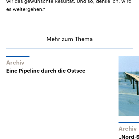
wir das gewünschte Resultat. Und so, denke ich, wird
es weitergehen.“
Mehr zum Thema
Archiv
Eine Pipeline durch die Ostsee
Archiv
„Nord-