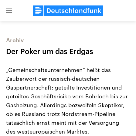
Close
menu
Archiv
Themen
Der Poker um das Erdgas
„Gemeinschaftsunternehmen“ heißt das
Zauberwort der russisch-deutschen
Gaspartnerschaft: geteilte Investitionen und
geteiltes Geschäftsrisiko vom Bohrloch bis zur
Gasheizung. Allerdings bezweifeln Skeptiker,
Landtagswahl Sachsen-Anhalt
USA
2026
Aktuelle Beiträge, Analys
ob es Russland trotz Nordstream-Pipeline
Alle Informationen
Hintergründe
Sachsen-Anhalt wählt am 6.
Wirtschaftlich und militäri
tatsächlich ernst meint mit der Versorgung
September 2026 einen neuen
gehören die Vereinigten S
Landtag. Seit 2021 wird das
den mächtigsten Ländern 
des westeuropäischen Marktes.
Bundesland von einer Koalition aus
mit großem Einfluss auf d