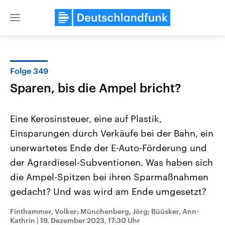
Close
menu
Folge 349
Themen
Sparen, bis die Ampel bricht?
Eine Kerosinsteuer, eine auf Plastik,
Einsparungen durch Verkäufe bei der Bahn, ein
unerwartetes Ende der E-Auto-Förderung und
der Agrardiesel-Subventionen. Was haben sich
die Ampel-Spitzen bei ihren Sparmaßnahmen
Landtagswahl Sachsen-Anhalt
USA
2026
Aktuelle Beiträge, Analys
gedacht? Und was wird am Ende umgesetzt?
Alle Informationen
Hintergründe
Sachsen-Anhalt wählt am 6.
Wirtschaftlich und militäri
September 2026 einen neuen
gehören die Vereinigten S
Finthammer, Volker; Münchenberg, Jörg; Büüsker, Ann-
Landtag. Seit 2021 wird das
den mächtigsten Ländern 
Kathrin
|
19. Dezember 2023, 17:30 Uhr
Bundesland von einer Koalition aus
mit großem Einfluss auf d