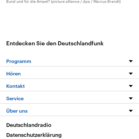
Bund und für die Ampel? (picture alliance / dpa / Marcus Brandt)
Entdecken Sie den Deutschlandfunk
Programm
Programm
Hören
Alle Sendungen
Livestream
Kontakt
Die Nachrichten
Audios
Hörerservice
Service
Nachrichtenleicht
Podcasts
Social Media
FAQ
Über uns
Neue Beiträge auf dlf.de
Deutschlandfunk App
Newsletter
Deutschlandradio
Themen-Schwerpunkte
Nachrichten App
Deutschlandradio
Veranstaltungen
Presse
Frequenzen
Datenschutzerklärung
Musikliste