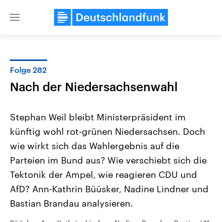
Close
menu
Folge 282
Themen
Nach der Niedersachsenwahl
Stephan Weil bleibt Ministerpräsident im
künftig wohl rot-grünen Niedersachsen. Doch
wie wirkt sich das Wahlergebnis auf die
Parteien im Bund aus? Wie verschiebt sich die
Tektonik der Ampel, wie reagieren CDU und
Landtagswahl Sachsen-Anhalt
USA
2026
Aktuelle Beiträge, Analys
AfD? Ann-Kathrin Büüsker, Nadine Lindner und
Alle Informationen
Hintergründe
Sachsen-Anhalt wählt am 6.
Wirtschaftlich und militäri
Bastian Brandau analysieren.
September 2026 einen neuen
gehören die Vereinigten S
Landtag. Seit 2021 wird das
den mächtigsten Ländern 
Bundesland von einer Koalition aus
mit großem Einfluss auf d