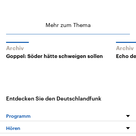
Mehr zum Thema
Archiv
Archiv
Goppel: Söder hätte schweigen sollen
Echo de
Entdecken Sie den Deutschlandfunk
Programm
Programm
Hören
Alle Sendungen