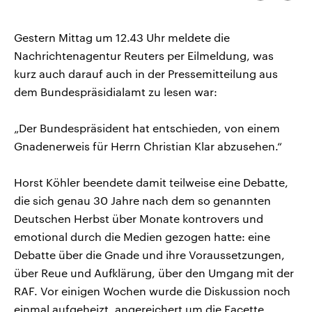
kopieren/te
CDU, SPD und FDP regiert.-
aktuelle Weltgeschehen.
Umfragen, Prognosen,
Wahlprogramme, aktuelle Berichte
Gestern Mittag um 12.43 Uhr meldete die
Sendungen
Programm
Podcasts
und Hintergründe zu den Parteien
und Kandidaten der anstehenden
Nachrichtenagentur Reuters per Eilmeldung, was
Wahl.
kurz auch darauf auch in der Pressemitteilung aus
Audio-Archiv
dem Bundespräsidialamt zu lesen war:
„Der Bundespräsident hat entschieden, von einem
Gnadenerweis für Herrn Christian Klar abzusehen.“
Horst Köhler beendete damit teilweise eine Debatte,
die sich genau 30 Jahre nach dem so genannten
Deutschen Herbst über Monate kontrovers und
emotional durch die Medien gezogen hatte: eine
Debatte über die Gnade und ihre Voraussetzungen,
über Reue und Aufklärung, über den Umgang mit der
RAF. Vor einigen Wochen wurde die Diskussion noch
einmal aufgeheizt, angereichert um die Facette