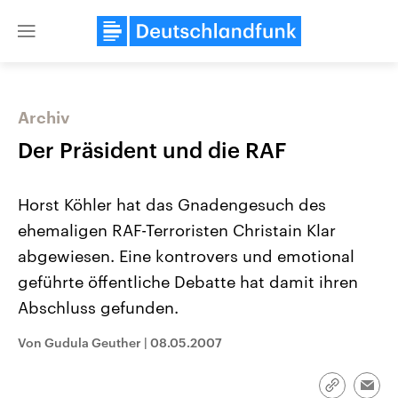
Close
menu
Archiv
Themen
Der Präsident und die RAF
Horst Köhler hat das Gnadengesuch des
ehemaligen RAF-Terroristen Christain Klar
abgewiesen. Eine kontrovers und emotional
geführte öffentliche Debatte hat damit ihren
Abschluss gefunden.
Landtagswahl Sachsen-Anhalt
USA
2026
Aktuelle Beiträge, Analys
Alle Informationen
Hintergründe
Von Gudula Geuther
|
08.05.2007
Sachsen-Anhalt wählt am 6.
Wirtschaftlich und militäri
September 2026 einen neuen
gehören die Vereinigten S
Landtag. Seit 2021 wird das
den mächtigsten Ländern 
Link
Emai
Bundesland von einer Koalition aus
mit großem Einfluss auf d