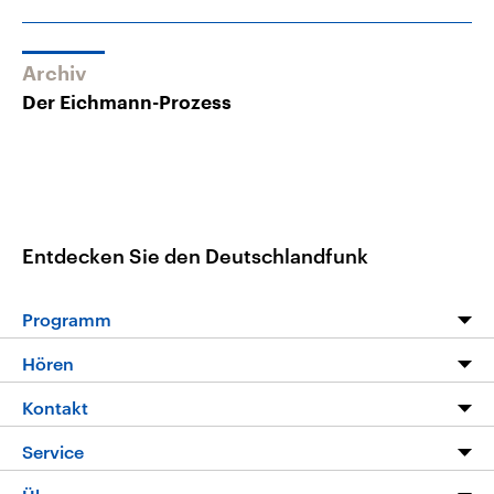
Archiv
Der Eichmann-Prozess
Entdecken Sie den Deutschlandfunk
Programm
Programm
Hören
Alle Sendungen
Livestream
Kontakt
Die Nachrichten
Audios
Hörerservice
Service
Nachrichtenleicht
Podcasts
Social Media
FAQ