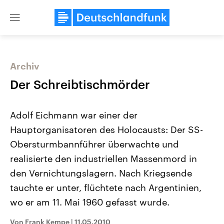
Close
menu
Archiv
Themen
Der Schreibtischmörder
Adolf Eichmann war einer der
Hauptorganisatoren des Holocausts: Der SS-
Obersturmbannführer überwachte und
realisierte den industriellen Massenmord in
den Vernichtungslagern. Nach Kriegsende
Landtagswahl Sachsen-Anhalt
USA
2026
Aktuelle Beiträge, Analys
tauchte er unter, flüchtete nach Argentinien,
Alle Informationen
Hintergründe
Sachsen-Anhalt wählt am 6.
Wirtschaftlich und militäri
wo er am 11. Mai 1960 gefasst wurde.
September 2026 einen neuen
gehören die Vereinigten S
Landtag. Seit 2021 wird das
den mächtigsten Ländern 
Von Frank Kempe
|
11.05.2010
Bundesland von einer Koalition aus
mit großem Einfluss auf d