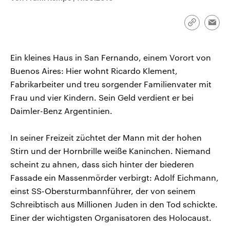
CDU, SPD und FDP regiert.-
aktuelle Weltgeschehen.
Umfragen, Prognosen,
Wahlprogramme, aktuelle Berichte
Link
Emai
Sendungen
Programm
Podcasts
und Hintergründe zu den Parteien
kopieren/te
und Kandidaten der anstehenden
Wahl.
Ein kleines Haus in San Fernando, einem Vorort von
Audio-Archiv
Buenos Aires: Hier wohnt Ricardo Klement,
Fabrikarbeiter und treu sorgender Familienvater mit
Frau und vier Kindern. Sein Geld verdient er bei
Daimler-Benz Argentinien.
In seiner Freizeit züchtet der Mann mit der hohen
Stirn und der Hornbrille weiße Kaninchen. Niemand
scheint zu ahnen, dass sich hinter der biederen
Fassade ein Massenmörder verbirgt: Adolf Eichmann,
einst SS-Obersturmbannführer, der von seinem
Schreibtisch aus Millionen Juden in den Tod schickte.
Einer der wichtigsten Organisatoren des Holocaust.