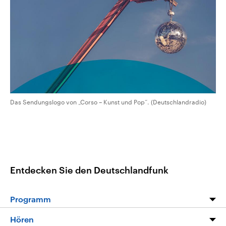
CDU, SPD und FDP regiert.-
aktuelle Weltgeschehen.
Umfragen, Prognosen,
Wahlprogramme, aktuelle Berichte
Sendungen
Programm
Podcasts
und Hintergründe zu den Parteien
und Kandidaten der anstehenden
Wahl.
Audio-Archiv
Das Sendungslogo von „Corso – Kunst und Pop“. (Deutschlandradio)
Entdecken Sie den Deutschlandfunk
Programm
Programm
Hören