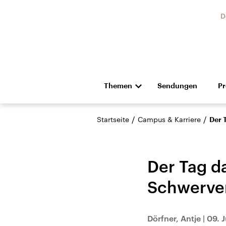
D
Themen
Sendungen
P
Die Nachrichten
Politik
/
/
Startseite
Campus & Karriere
Der 
Hörspiel und Feature
Musik
Der Tag d
Schwerver
Landtagswahl Sachsen-
USA
Dörfner, Antje
|
09. J
Anhalt 2026
Aktuel