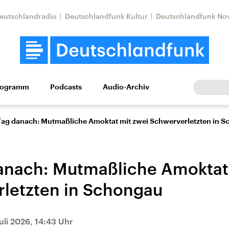
eutschlandradio
Deutschlandfunk Kultur
Deutschlandfunk No
rogramm
Podcasts
Audio-Archiv
Wirtschaft
Wissen
Kultur
Europa
Gesellschaf
Tag danach: Mutmaßliche Amoktat mit zwei Schwerverletzten in 
anach: Mutmaßliche Amoktat
letzten in Schongau
Nahostkonflikt
Iran
uli 2026, 14:43 Uhr
le Beiträge,
Aktuelle Lage und
Aktuelle Lage und