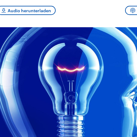
sen und
Hintergründe
Hintergründe
Der Überfall der
Der Iran – seit der
rgründe
Audio herunterladen
haftlich und
palästinensischen
Islamischen Revolu
risch gehören die
Terrororganisation
1979 auch Islamisc
igten Staaten zu
Hamas im Oktober 2023
Republik Iran – ist e
ächtigsten
auf Israel hat in der
von einem
n der Erde, mit
Region wieder die
Religionsführer auto
 Einfluss auf das
Gewalt entfacht. Israel
regierter Staat im 
le Weltgeschehen.
möchte die Hamas
Osten. Eine Feindsc
zerstören. Diese wird wie
zu Israel und zu de
die Hisbollah im Libanon
ist fest in der
vom Iran unterstützt.
Staatsideologie
verankert.