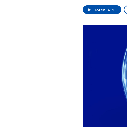
Alle Informationen
Analy
Sachsen-Anhalt wählt
Hinte
Hören
03:10
am 6. September 2026
Wirtsc
einen neuen Landtag.
militä
Seit 2021 wird das
Verein
Bundesland von einer
den m
Koalition aus CDU, SPD
Länder
und FDP regiert.-
großem
Umfragen, Prognosen,
aktuel
Wahlprogramme,
aktuelle Berichte und
Hintergründe zu den
Parteien und Kandidaten
der anstehenden Wahl.